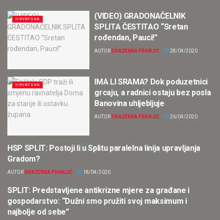
(VIDEO) GRADONAČELNIK
HRVATSKA
SPLITA ČESTITAO “Sretan
rođendan, Pauci!”
AUTOR
DRAŽENKA FRANJIĆ
28/04/2020
IMA LI SRAMA? Dok poduzetnici
HRVATSKA
grcaju, a radnici ostaju bez posla
Banovina uhljebljuje
AUTOR
DRAŽENKA FRANJIĆ
26/04/2020
HSP SPLIT: Postoji li u Splitu paralelna linija upravljanja
SPLIT
Gradom?
AUTOR
DRAŽENKA FRANJIĆ
18/04/2020
SPLIT: Predstavljene antikrizne mjere za građane i
ISTAKNUTO
gospodarstvo: “Dužni smo pružiti svoj maksimum i
najbolje od sebe”