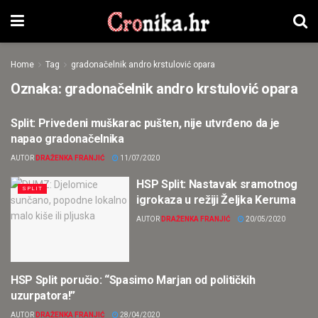
Home
Tag
gradonačelnik andro krstulović opara
Oznaka:
gradonačelnik andro krstulović opara
Split: Privedeni muškarac pušten, nije utvrđeno da je
CRNA KRONIKA
napao gradonačelnika
AUTOR
DRAŽENKA FRANJIĆ
11/07/2020
HSP Split: Nastavak sramotnog
SPLIT
igrokaza u režiji Željka Keruma
AUTOR
DRAŽENKA FRANJIĆ
20/05/2020
HSP Split poručio: “Spasimo Marjan od političkih
HRVATSKA
uzurpatora!”
AUTOR
DRAŽENKA FRANJIĆ
28/04/2020