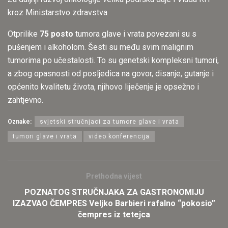
kroz Ministarstvo zdravstva
Otprilike
75 posto
tumora glave i vrata povezani su s
pušenjem i alkoholom. Šesti su među svim malignim
tumorima po učestalosti. To su genetski kompleksni tumori,
a zbog opasnosti od posljedica na govor, disanje, gutanje i
općenito kvalitetu života, njihovo liječenje je opsežno i
zahtjevno.
Oznake:
svjetski stručnjaci za tumore glave i vrata
tumori glave i vrata
video konferencija
Prethodna vijest
POZNATOG STRUČNJAKA ZA GASTRONOMIJU
IZAZVAO ČEMPRES Veljko Barbieri rafalno “pokosio”
čempres iz tetejca