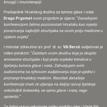
kirurgiji i imunoterapiji.
Predsjednik Hrvatskog društva za tumore glave i vrata
Drago Prgomet
ovom prigodom je izjavio: “
Današnjom
konferencijom želimo pozicionirati Hrvatsku kao mjesto
povezivanja najboljih stručnjaka na ovom polju medicine u
cijelom svijetu
“
I ministar zdravstva izv. prof. dr. sc.
Vili Beroš
sudjelovao je
video-porukom: “
Čestitam ovom društvu koje je okupilo
eminentne stručnjake i koji prate svjetske trendove u
liječenju tumora glave i vrata. Zahvaljujem svim
sudionicima na njihovom sudjelovanju koje je ujedno i
priznanje hrvatskoj medicini. Rezultati današnje
konferencije imati će utjecaja na daljnji razvoj liječenja
onkoloških bolesnika, ne samo glave i vrata, nego
općenito.”
Za daljnji razvoj onkologije veliku podršku daje i Vlada RH