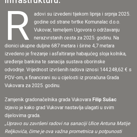
infrastrukturu.
R
adovi su izvedeni tijekom lipnja i srpnja 2025.
godine od strane tvrtke Komunalac d.o.o.
Vukovar, temeljem Ugovora o održavanju
nerazvrstanih cesta za 2025. godinu. Na
dionici ukupne duljine 687 metara i širine 4,7 metara
izvedeno je frezanje i asfaltiranje habajućeg sloja kolnika,
uređenje bankina te sanacija sustava oborinske
odvodnje. Vrijednost izvršenih radova iznosi 144.248,62 € s
PDV-om, a financirani su u cijelosti iz proračuna Grada
Vukovara za 2025. godinu.
Zamjenik gradonačelnika grada Vukovara
Filip Sušac
izjavio je kako grad Vukovar nastavlja ulagati u svim
dijelovima grada.
,,
Upravo su završeni radovi na sanaciji Ulice Antuna Matije
Reljkovića, čime je ova važna prometnica u potpunosti