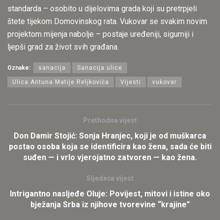
standarda – osobito u dijelovima grada koji su pretrpjeli
štete tijekom Domovinskog rata. Vukovar se svakim novim
projektom mijenja nabolje – postaje uređeniji, sigurniji i
ljepši grad za život svih građana.
Oznake:
sanacija
Sanacija ulice
Ulica Antuna Matije Reljkovića
Vijesti
vukovar
Prethodna vijest
Don Damir Stojić: Sonja Hranjec, koji je od muškarca
postao osoba koja se identificira kao žena, sada će biti
suđen — i vrlo vjerojatno zatvoren — kao žena.
Sljedeća vijest
Intrigantno nasljeđe Oluje: Povijest, mitovi i istine oko
bježanja Srba iz njihove tvorevine “krajine”