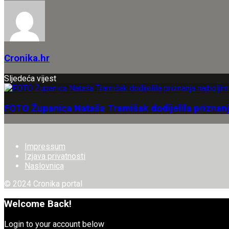
Cronika.hr
Sljedeća vijest
FOTO Županica Nataša Tramišak dodijelila priznan
Impressum
Izjava privatnosti
Naslovnica
© 2024 Cronika portal
Welcome Back!
Login to your account below