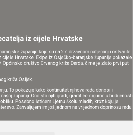
catelja iz cijele Hrvatske
baranjske županije koje su na 27. državnom natjecanju ostvarile
 iz cijele Hrvatske. Ekipe iz Osječko-baranjske županije pokazale
/ Općinsko društvo Crvenog križa Darda, čime je zlato prvi put
og križa Osijek.
u. To pokazuje kako kontinuitet njihova rada donosi i
 našoj županiji. Ono što njih gradi, gradit će sigurno u budućnosti
m obliku. Posebno ističem Ljetnu školu mladih, kroz koju je
ontersvo. Zahvaljujem im još jednom na vrijednom doprinosu radu