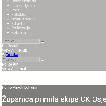
Domovinski rat
Intervju Tjedna
Promo
Reflektor
Hrvati u svijetu
Zdravlje
Psihologija
Kolumne
No Result
View All Result
No Result
View All Result
Home
Vijesti
Lokalno
Županica primila ekipe CK Osj