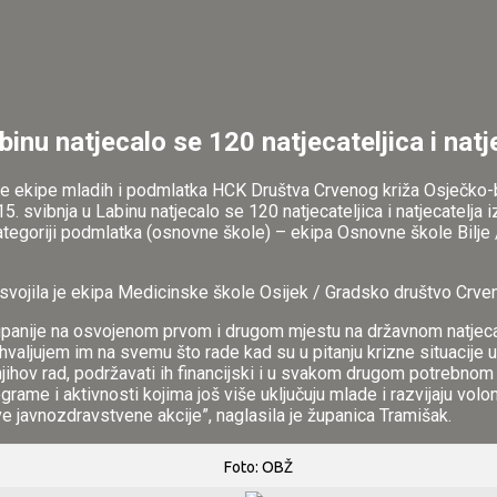
nu natjecalo se 120 natjecateljica i natje
a je ekipe mladih i podmlatka HCK Društva Crvenog križa Osječko-
5. svibnja u Labinu natjecalo se 120 natjecateljica i natjecatelja
kategoriji podmlatka (osnovne škole) – ekipa Osnovne škole Bilje 
osvojila je ekipa Medicinske škole Osijek / Gradsko društvo Crven
anije na osvojenom prvom i drugom mjestu na državnom natjecanj
ahvaljujem im na svemu što rade kad su u pitanju krizne situacije u
iti njihov rad, podržavati ih financijski i u svakom drugom potrebno
rame i aktivnosti kojima još više uključuju mlade i razvijaju vol
ve javnozdravstvene akcije”, naglasila je županica Tramišak.
Foto: OBŽ