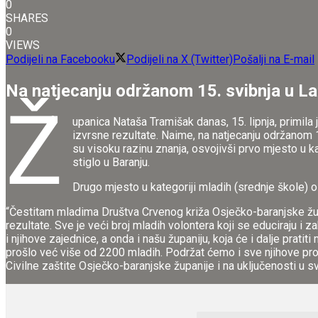
0
SHARES
0
VIEWS
Podijeli na Facebooku
Podijeli na X (Twitter)
Pošalji na E-mail
Na natjecanju održanom 15. svibnja u Labi
Ž
upanica Nataša Tramišak danas, 15. lipnja, primil
izvrsne rezultate. Naime, na natjecanju održanom 1
su visoku razinu znanja, osvojivši prvo mjesto u 
stiglo u Baranju.
Drugo mjesto u kategoriji mladih (srednje škole) 
“Čestitam mladima Društva Crvenog križa Osječko-baranjske žup
rezultate. Sve je veći broj mladih volontera koji se educiraju i z
i njihove zajednice, a onda i našu županiju, koja će i dalje prat
prošlo već više od 2200 mladih. Podržat ćemo i sve njihove prog
Civilne zaštite Osječko-baranjske županije i na uključenosti u s