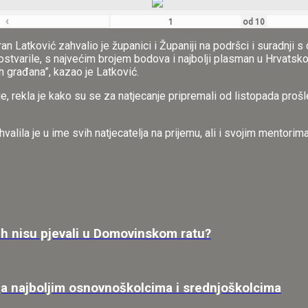
‹
od
10
 Latković zahvalio je županici i Županiji na podršci i suradnji s 
e ostvarile, s najvećim brojem bodova i najbolji plasman u Hrvatsko
ših građana”, kazao je Latković.
 rekla je kako su se za natjecanje pripremali od listopada prošle g
lila je u ime svih natjecatelja na prijemu, ali i svojim mentorima
ih nisu pjevali u Domovinskom ratu?
ja najboljim osnovnoškolcima i srednjoškolcima