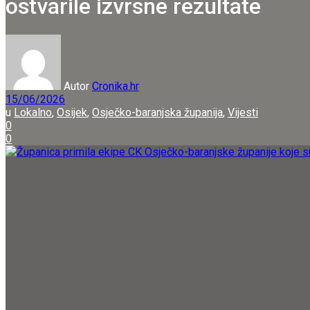
ostvarile izvrsne rezultate
Autor
Cronika.hr
15/06/2026
u
Lokalno
,
Osijek
,
Osječko-baranjska županija
,
Vijesti
0
0