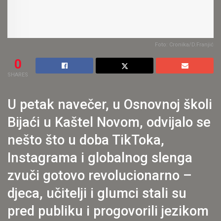
Foto: Cronika/D.Franjić
0
SHARES
U petak navečer, u Osnovnoj školi
Bijaći u Kaštel Novom, odvijalo se
nešto što u doba TikToka,
Instagrama i globalnog slenga
zvuči gotovo revolucionarno –
djeca, učitelji i glumci stali su
pred publiku i progovorili jezikom