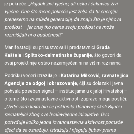
je pokreće: „
Hajduk živi vječno, ali neka i čakavica živi
vječno. Ono što mene pokreće jest želja da tu energiju
prenesemo na mlade generacije, da znaju što je njihova
prošlost – jer onaj tko nema svoju prošlost ne može
razmišljati ni o budućnosti
.”
Manifestaciji su prisustvovali i predstavnici
Grada
Kaštela
i
Splitsko-dalmatinske županije
, što govori da
ovaj projekt nije ostao nezamijećen ni na višim razinama.
Podršku večeri izrazila je i
Katarina Milković, ravnateljica
Agencije za odgoj i obrazovanje
, čiji su dolazak i javna
pohvala poseban signal – institucijama u cijeloj Hrvatskoj –
o tome što izvannastavne aktivnosti zapravo mogu postići:
„
Ovdje sam kako bih se poklonila Osnovnoj školi Bijaći i
ravnateljici zbog ove hvalevrijedne inicijative. Ovo
potvrđuje koliko jedna izvannastavna aktivnost pomaže
djeci da se osnažuju, istražuju i njeguju ljubav prema