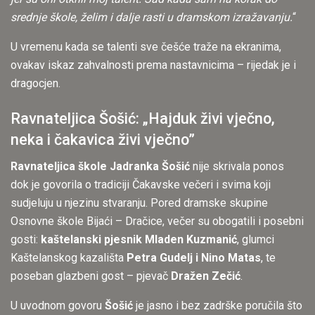
srednje škole, želim i dalje rasti u dramskom izražavanju.
“
U vremenu kada se talenti sve češće traže na ekranima,
ovakav iskaz zahvalnosti prema nastavnicima – rijedak je i
dragocjen.
Ravnateljica Šošić: „Hajduk živi vječno,
neka i čakavica živi vječno”
Ravnateljica škole Jadranka Šošić
nije skrivala ponos
dok je govorila o tradiciji Čakavske večeri i svima koji
sudjeluju u njezinu stvaranju. Pored dramske skupine
Osnovne škole Bijaći – Dračice, večer su obogatili i posebni
gosti:
kaštelanski pjesnik Mladen Kuzmanić
, glumci
Kaštelanskog kazališta
Petra Gudelj i Nino Matas
, te
poseban glazbeni gost – pjevač
Dražen Zečić
.
U uvodnom govoru
Šošić
je jasno i bez zadrške poručila što