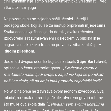
čini iznimnim nije samo njegova umjetnička vrijednost – već
i tko stoji iza njega.
Na pozornici su se zajedno našli učenici, učitelji i
pedagog škole, koji su se za nastup pripremali
mjesecima
.
Svaka scena uvježbana je do detalja, svaka rečenica
izgovorena s razumijevanjem i osjećajem. A publika ih je
nagradila onako kako to samo prava izvedba zaslužuje –
dugim pljeskom
.
Jedan od dvojice učenika koji su nastupili,
Stipe Bartulović
,
opisao je o čemu dramolet govori: „
Predstava govori o
mentalitetu naših ljudi ovdje, o zajednici koja se ponekad
baš i ne slaže, ali na kraju ipak pronađu zajednički jezik
.”
No Stipina priča ne završava ovom jednom izvedbom. Ovaj
mladić, na korak do srednje škole, otvoreno govori o tome
što mu je ova škola dala: “
Zahvalan sam svojim učiteljima
jer su oni otkrili moj talent. Sad kada sam na korak do