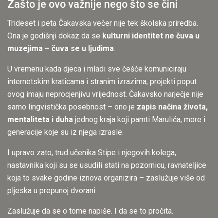
Zašto je ovo važnije nego što se čini
Trideset i peta Čakavska večer nije tek školska priredba.
Ona je godišnji dokaz da se
kulturni identitet ne čuva u
muzejima – čuva se u ljudima
.
U vremenu kada djeca i mladi sve češće komuniciraju
internetskim kraticama i stranim izrazima, projekti poput
ovog imaju neprocjenjivu vrijednost. Čakavsko narječje nije
samo lingvistička posebnost – ono je
zapis načina života,
mentaliteta i duha
jednog kraja koji pamti Marulića, more i
generacije koje su iz njega izrasle.
I upravo zato, trud učenika Stipe i njegovih kolega,
nastavnika koji su se usudili stati na pozornicu, ravnateljice
koja to svake godine iznova organizira – zaslužuje više od
pljeska u prepunoj dvorani.
Zaslužuje da se o tome napiše. I da se to pročita.