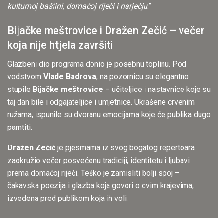
kulturnoj baštini, domaćoj riječi i narječju
.”
Bijačke meštrovice i Dražen Zečić – večer
koja nije htjela završiti
Glazbeni dio programa donio je posebnu toplinu. Pod
vodstvom
Vlade Badrova
, na pozornicu su elegantno
stupile
Bijačke meštrovice
– učiteljice i nastavnice koje su
taj dan bile i odgajateljice i umjetnice. Ukrašene crvenim
ružama, ispunile su dvoranu emocijama koje će publika dugo
pamtiti.
Dražen Zečić
je pjesmama iz svog bogatog repertoara
zaokružio večer posvećenu tradiciji, identitetu i ljubavi
prema domaćoj riječi. Teško je zamisliti bolji spoj –
čakavska poezija i glazba koja govori o ovim krajevima,
izvedena pred publikom koja ih voli.