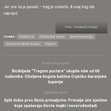
Jer sve ča je pasalo – trag je ostavilo. A ovaj trag ide
naprijed.
Foto: Cronika/D.Franjić
Oznake:
Čakavica
Čakavska večer
manifestacija
Osnovna škola Bijaći
Vijesti
Prethodna vijest
Biciklijada “Tragom pustara” okupila više od 60
sudionika: Oživljena bogata baština Osječko-baranjske
županije
Sljedeća vijest
Split dobio prvu Školu primaljstva: Primalje uče vještine
koje spašavaju živote majki i novorođenčadi