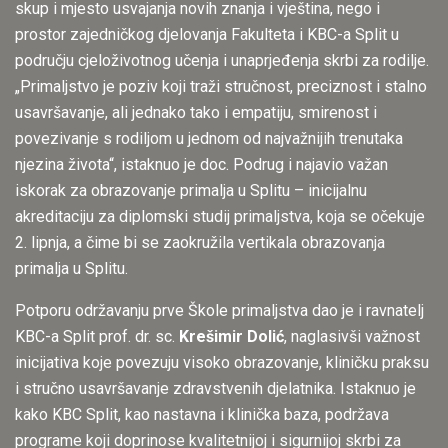
skup i mjesto usvajanja novih znanja i vještina, nego i
prostor zajedničkog djelovanja Fakulteta i KBC-a Split u
području cjeloživotnog učenja i unaprjeđenja skrbi za rodilje.
„Primaljstvo je poziv koji traži stručnost, preciznost i stalno
usavršavanje, ali jednako tako i empatiju, smirenost i
povezivanje s rodiljom u jednom od najvažnijih trenutaka
njezina života“, istaknuo je doc. Podrug i najavio važan
iskorak za obrazovanje primalja u Splitu – inicijalnu
akreditaciju za diplomski studij primaljstva, koja se očekuje
2. lipnja, a čime bi se zaokružila vertikala obrazovanja
primalja u Splitu.
Potporu održavanju prve Škole primaljstva dao je i ravnatelj
KBC-a Split prof. dr. sc.
Krešimir Dolić
, naglasivši važnost
inicijativa koje povezuju visoko obrazovanje, kliničku praksu
i stručno usavršavanje zdravstvenih djelatnika. Istaknuo je
kako KBC Split, kao nastavna i klinička baza, podržava
programe koji doprinose kvalitetnijoj i sigurnijoj skrbi za