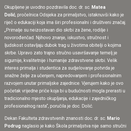
Okupljene je uvodno pozdravila doc. dr. sc.
Matea
Dolić
, pročelnica Odsjeka za primaljstvo, istaknuvši kako je
riječ o edukaciji koja ima širi profesionalni i društveni značaj.
„Primalje su neizostavan dio skrbi za žene, rodilje i
novorođenčad. Njihovo znanje, iskustvo, stručnost i
ljudskost ostavljaju dubok trag u životima obitelji o kojima
skrbe. Upravo zato trajno stručno usavršavanje temelj je
sigurnije, kvalitetnije i humanije zdravstvene skrbi. Velik
interes primalja i studentica za sudjelovanje potvrda je
snažne želje za učenjem, napredovanjem i profesionalnim
razvojem unutar primaljske zajednice. Vjerujem kako je ovo
početak vrijedne priče koja bi u budućnosti mogla prerasti u
tradicionalno mjesto okupljanja, edukacije i zajedničkog
profesionalnog rasta“, poručila je doc. Dolić.
Dekan Fakulteta zdravstvenih znanosti doc. dr. sc.
Mario
Podrug
naglasio je kako Škola primaljstva nije samo stručni