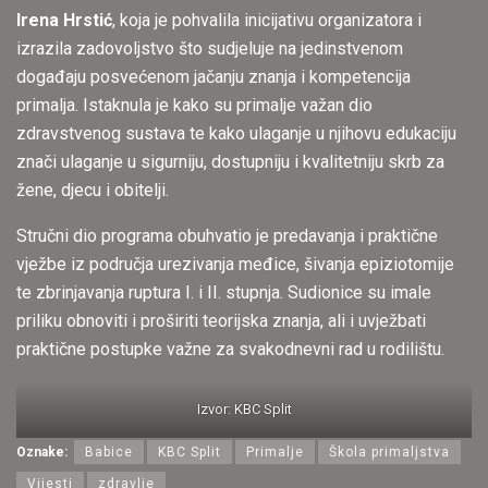
Irena Hrstić
, koja je pohvalila inicijativu organizatora i
izrazila zadovoljstvo što sudjeluje na jedinstvenom
događaju posvećenom jačanju znanja i kompetencija
primalja. Istaknula je kako su primalje važan dio
zdravstvenog sustava te kako ulaganje u njihovu edukaciju
znači ulaganje u sigurniju, dostupniju i kvalitetniju skrb za
žene, djecu i obitelji.
Stručni dio programa obuhvatio je predavanja i praktične
vježbe iz područja urezivanja međice, šivanja epiziotomije
te zbrinjavanja ruptura I. i II. stupnja. Sudionice su imale
priliku obnoviti i proširiti teorijska znanja, ali i uvježbati
praktične postupke važne za svakodnevni rad u rodilištu.
Izvor: KBC Split
Oznake:
Babice
KBC Split
Primalje
Škola primaljstva
Vijesti
zdravlje