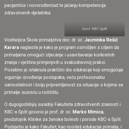
pacijentice i novorođenčad te jačanju kompetencija
zdravstvenih djelatnika.
Izvor: KBC Split
Voditeljica Škole primaljstva doc. dr. sc.
Jasminka
Rešić
Karara
naglasila je kako je program osmišljen s ciljem da
primaljama omogući stjecanje i usavršavanje konkretnih
znanja i vještina primjenjivih u svakodnevnoj praksi.
Posebno je istaknula praktični dio edukacije koji omogućuje
sigurnije izvođenje postupaka, veću profesionalnu
samostalnost i bolju pripremljenost za situacije s kojima se
primalje susreću u rodilištu.
O dugogodišnjoj suradnji Fakulteta zdravstvenih znanosti i
KBC-a Split govorio je prof. dr. sc.
Marko Mimica
,
predstojnik Klinike za ženske bolesti i porode KBC-a Split.
Podsjetio je kako Fakultet, kao nositelj edukacije primalja, i