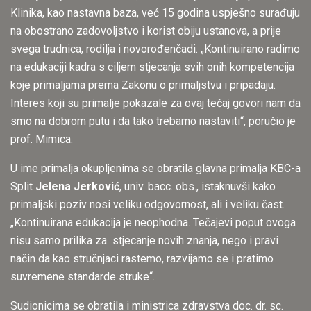
Klinika, kao nastavna baza, već 15 godina uspješno surađuju
na obostrano zadovoljstvo i korist obiju ustanova, a prije
svega trudnica, rodilja i novorođenčadi. „Kontinuirano radimo
na edukaciji kadra s ciljem stjecanja svih onih kompetencija
koje primaljama prema Zakonu o primaljstvu i pripadaju.
Interes koji su primalje pokazale za ovaj tečaj govori nam da
smo na dobrom putu i da tako trebamo nastaviti“, poručio je
prof. Mimica.
U ime primalja okupljenima se obratila glavna primalja KBC-a
Split
Jelena Jerković
, univ. bacc. obs., istaknuvši kako
primaljski poziv nosi veliku odgovornost, ali i veliku čast.
„Kontinuirana edukacija je neophodna. Tečajevi poput ovoga
nisu samo prilika za stjecanje novih znanja, nego i pravi
način da kao stručnjaci rastemo, razvijamo se i pratimo
suvremene standarde struke“.
Sudionicima se obratila i ministrica zdravstva doc. dr. sc.