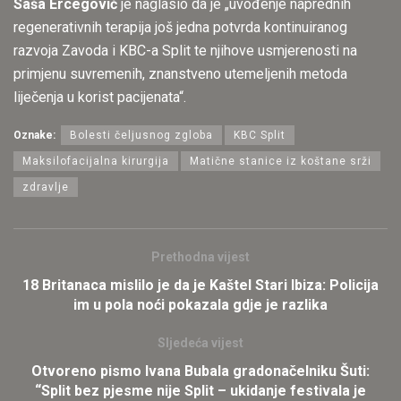
Saša Ercegović
je naglasio da je „uvođenje naprednih
regenerativnih terapija još jedna potvrda kontinuiranog
razvoja Zavoda i KBC-a Split te njihove usmjerenosti na
primjenu suvremenih, znanstveno utemeljenih metoda
liječenja u korist pacijenata“.
Oznake:
Bolesti čeljusnog zgloba
KBC Split
Maksilofacijalna kirurgija
Matične stanice iz koštane srži
zdravlje
Prethodna vijest
18 Britanaca mislilo je da je Kaštel Stari Ibiza: Policija
im u pola noći pokazala gdje je razlika
Sljedeća vijest
Otvoreno pismo Ivana Bubala gradonačelniku Šuti:
“Split bez pjesme nije Split – ukidanje festivala je