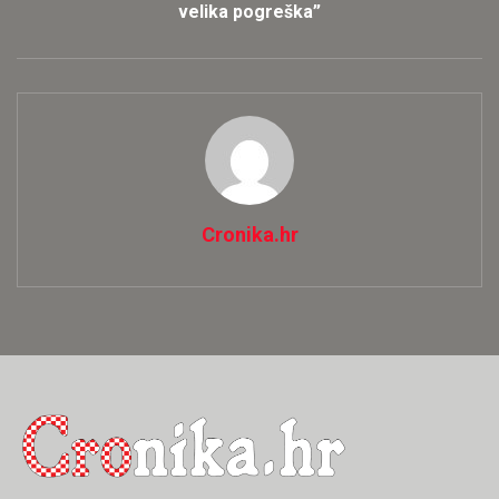
velika pogreška”
Cronika.hr