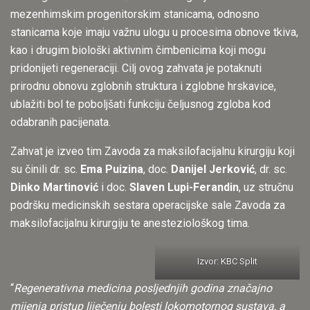
mezenhimskim progenitorskim stanicama, odnosno
stanicama koje imaju važnu ulogu u procesima obnove tkiva,
kao i drugim biološki aktivnim čimbenicima koji mogu
pridonijeti regeneraciji. Cilj ovog zahvata je potaknuti
prirodnu obnovu zglobnih struktura i zglobne hrskavice,
ublažiti bol te poboljšati funkciju čeljusnog zgloba kod
odabranih pacijenata.
Zahvat je izveo tim Zavoda za maksilofacijalnu kirurgiju koji
su činili dr. sc.
Ema Puizina
, doc.
Danijel Jerković
, dr. sc.
Dinko Martinović
i doc.
Slaven Lupi-Ferandin
, uz stručnu
podršku medicinskih sestara operacijske sale Zavoda za
maksilofacijalnu kirurgiju te anesteziološkog tima.
Izvor: KBC Split
“
Regenerativna medicina posljednjih godina značajno
mijenja pristup liječenju bolesti lokomotornog sustava, a