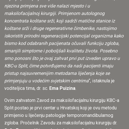
njezina primjena sve više nalazi mjesto i u
maksilofacijalnoj kirurgiji. Primjenom autolognog
koncentrata koštane srži, koji sadrži matične stanice iz
koštane srži i druge regenerativne čimbenike, nastojimo
iskoristiti prirodni regeneracijski potencijal organizma kako
bismo kod odabranih pacijenata očuvali funkciju zgloba,
smanjili simptome i poboljšali kvalitetu života. Posebno
smo ponosni što je ovaj zahvat prvi put izveden upravo u
KBC-u Split, čime potvrđujemo da naši pacijenti imaju
pristup najsuvremenijim metodama liječenja koje se
primjenjuju u vodećim svjetskim centrima
“, istaknula je
voditeljica tima, dr. sc.
Ema Puizina
.
Ovim zahvatom Zavod za maksilofacijalnu kirurgiju KBC-a
Split postao je prvi centar u Hrvatskoj koji je ovu metodu
primijenio u liječenju patologije temporomandibularnog
zgloba. Pročelnik Zavodu za maksilofacijalnu kirurgiju dr.