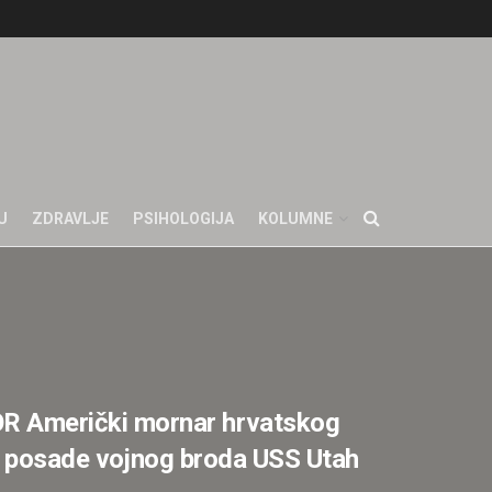
U
ZDRAVLJE
PSIHOLOGIJA
KOLUMNE
 Američki mornar hrvatskog
te posade vojnog broda USS Utah