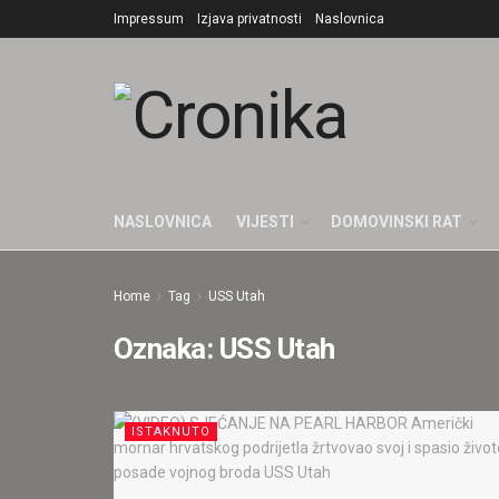
Impressum
Izjava privatnosti
Naslovnica
NASLOVNICA
VIJESTI
DOMOVINSKI RAT
Home
Tag
USS Utah
Oznaka:
USS Utah
ISTAKNUTO