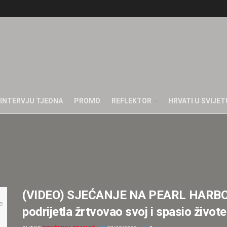
INTERVJU TJEDNA
PROMO
REFLEKTOR
HRVATI U SVIJET
(VIDEO) SJEĆANJE NA PEARL HARBOR
podrijetla žrtvovao svoj i spasio živo