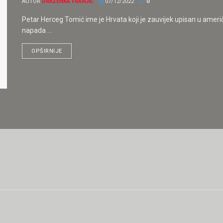
AUTOR
DRAŽENKA FRANJIĆ
07/12/2022
0
Petar Herceg Tomić ime je Hrvata koji je zauvijek upisan u američ
napada ...
OPŠIRNIJE