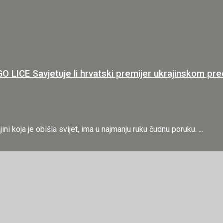
Savjetuje li hrvatski premijer ukrajinskom predsje
i koja je obišla svijet, ima u najmanju ruku čudnu poruku. ...