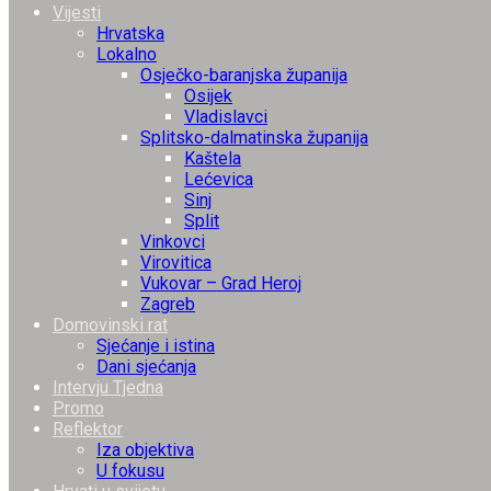
Vijesti
Hrvatska
Lokalno
Osječko-baranjska županija
Osijek
Vladislavci
Splitsko-dalmatinska županija
Kaštela
Lećevica
Sinj
Split
Vinkovci
Virovitica
Vukovar – Grad Heroj
Zagreb
Domovinski rat
Sjećanje i istina
Dani sjećanja
Intervju Tjedna
Promo
Reflektor
Iza objektiva
U fokusu