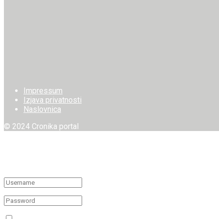
Impressum
Izjava privatnosti
Naslovnica
© 2024 Cronika portal
Welcome Back!
Login to your account below
Remember Me