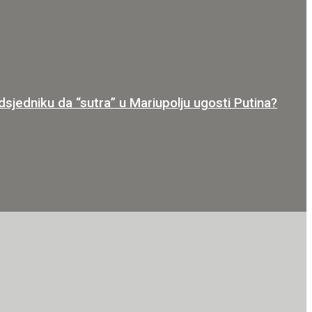
dniku da “sutra” u Mariupolju ugosti Putina?