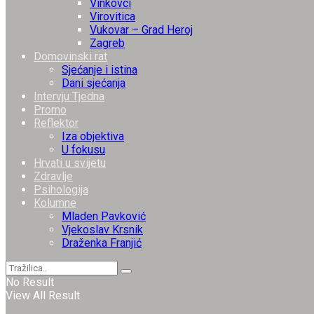
Vinkovci
Virovitica
Vukovar – Grad Heroj
Zagreb
Domovinski rat
Sjećanje i istina
Dani sjećanja
Intervju Tjedna
Promo
Reflektor
Iza objektiva
U fokusu
Hrvati u svijetu
Zdravlje
Psihologija
Kolumne
Mladen Pavković
Vjekoslav Krsnik
Draženka Franjić
No Result
View All Result