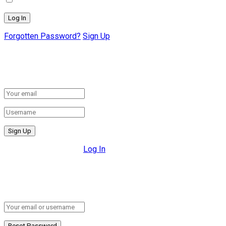
Forgotten Password?
Sign Up
Create New Account!
Fill the forms below to register
All fields are required.
Log In
Retrieve your password
Please enter your username or email address to reset your pa