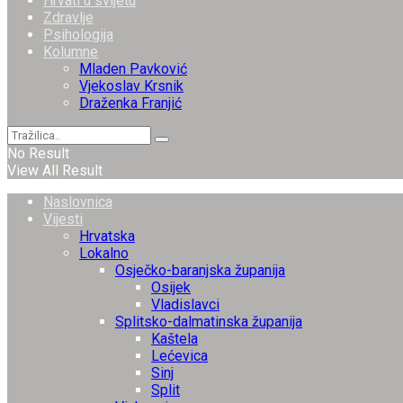
Hrvati u svijetu
Zdravlje
Psihologija
Kolumne
Mladen Pavković
Vjekoslav Krsnik
Draženka Franjić
No Result
View All Result
Naslovnica
Vijesti
Hrvatska
Lokalno
Osječko-baranjska županija
Osijek
Vladislavci
Splitsko-dalmatinska županija
Kaštela
Lećevica
Sinj
Split