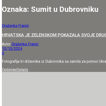
Oznaka:
Sumit u Dubrovniku
Draženka Franjić
HRVATSKA JE ZELENSKOM POKAZALA SVOJE DRUGO LICE 
Autor
Draženka Franjić
10/10/2024
0
Fotografija tri državnika iz Dubrovnika sa samita za pomoć Ukrajin
Opširnije
Details