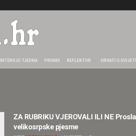
INTERVJU TJEDNA
PROMO
REFLEKTOR
HRVATI U SVIJET
ZA RUBRIKU VJEROVALI ILI NE Proslav
velikosrpske pjesme