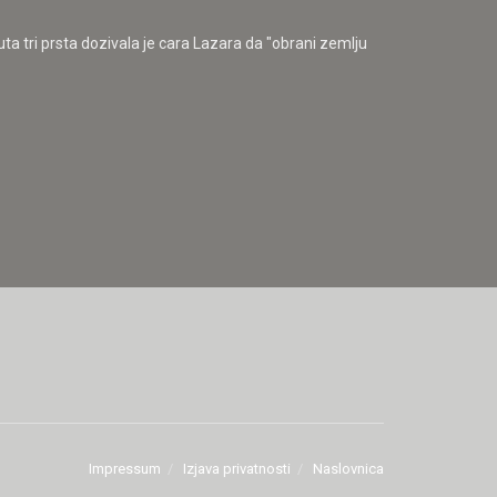
uta tri prsta dozivala je cara Lazara da "obrani zemlju
Impressum
Izjava privatnosti
Naslovnica