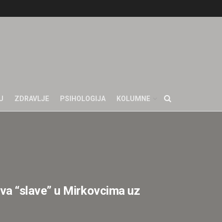
U
ZDRAVLJE
PSIHOLOGIJA
KOLUMNE
a “slave” u Mirkovcima uz