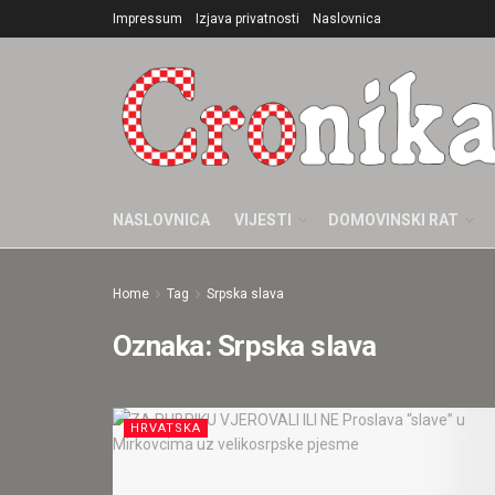
Impressum
Izjava privatnosti
Naslovnica
NASLOVNICA
VIJESTI
DOMOVINSKI RAT
Home
Tag
Srpska slava
Oznaka:
Srpska slava
HRVATSKA