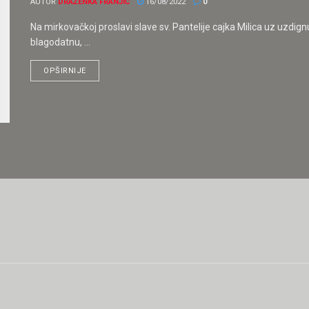
AUTOR
DRAŽENKA FRANJIĆ
16/08/2022
0
Na mirkovačkoj proslavi slave sv. Pantelije cajka Milica uz uzdign
blagodatnu, ...
OPŠIRNIJE