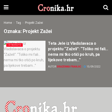
Home
Tag
Projekt Zažei
Oznaka:
Projekt Zažei
Teta Jele iz Vladislavaca o
ISTAKNUTO
projektu “Zaželi”: “Toliko mi fali…
nema mi tko otići po kruh, pa
lijekove trebam…”
AUTOR
DRAŽENKA FRANJIĆ
15/09/2022