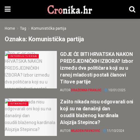
Home
Tag
Komunistička partija
Oznaka:
Komunistička partija
GDJE ĆE BITI HRVATSKA NAKON
INTERVJU TJEDNA
PREDSJEDNIČKIH IZBORA? Izbor
između dva političara koji su u
ranoj mladosti postali članovi
Titove partije
AUTOR
DRAŽENKA FRANJIĆ
10/01/2025
Zašto nikada nisu odgovarali oni
ISTAKNUTO
koji su na današnji dan
osudili blaženog kardinala
Alojzija Stepinca?
AUTOR
MLADEN PAVKOVIĆ
11/10/2024