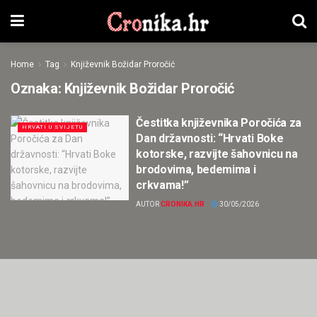
Home
Tag
Književnik Božidar Proročić
Oznaka:
Književnik Božidar Proročić
Čestitka književnika Poročića za
HRVATI U SVIJETU
Dan državnosti: “Hrvati Boke
kotorske, razvijte šahovnicu na
brodovima, bedemima i
crkvama!”
AUTOR
CRONIKA.HR
30/05/2026