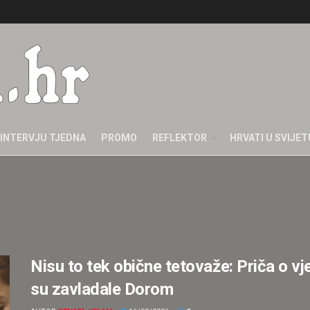
INTERVJU TJEDNA
PROMO
REFLEKTOR
HRVATI U SVIJET
Nisu to tek obične tetovaže: Priča o vje
su zavladale Dorom