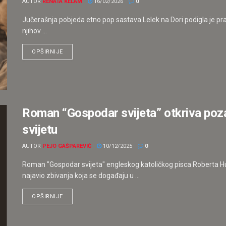
AUTOR
RENATA KELAM
16/02/2026
0
Jučerašnja pobjeda etno pop sastava Lelek na Dori podigla je pra
njihov ...
OPŠIRNIJE
Roman “Gospodar svijeta” otkriva poz
svijetu
AUTOR
PEJO GAŠPAREVIĆ
10/12/2025
0
Roman "Gospodar svijeta" engleskog katoličkog pisca Roberta H
najavio zbivanja koja se događaju u ...
OPŠIRNIJE