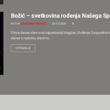
Božić – svetkovina rođenja Našega Spas
AUTOR
DRAŽENKA FRANJIĆ
25/12/2023
0
Crkva danas slavi svoj najradosniji blagdan, Rođenje Gospodina na
danas s radošću slavimo, ...
OPŠIRNIJE