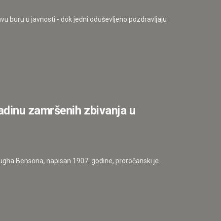
vu buru u javnosti - dok jedni oduševljeno pozdravljaju
adinu zamršenih zbivanja u
ugha Bensona, napisan 1907. godine, proročanski je