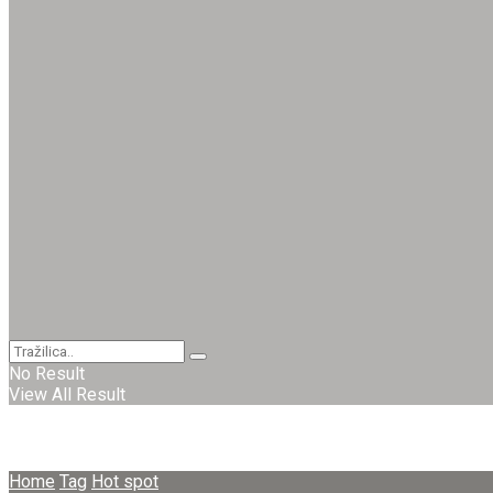
No Result
View All Result
Home
Tag
Hot spot