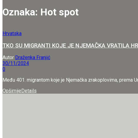
Oznaka:
Hot spot
Hrvatska
TKO SU MIGRANTI KOJE JE NJEMAČKA VRATILA HRVAT
Autor
Draženka Franjić
30/11/2024
0
Među 401. migrantom koje je Njemačka zrakoplovima, prema Uredbi 
Opširnije
Details