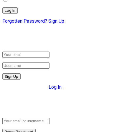
Forgotten Password?
Sign Up
Create New Account!
Fill the forms below to register
All fields are required.
Log In
Retrieve your password
Please enter your username or email address to reset your pa