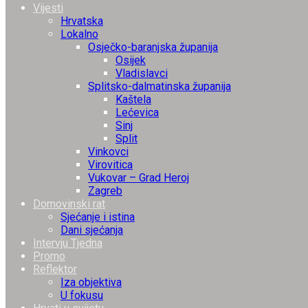
Vijesti
Hrvatska
Lokalno
Osječko-baranjska županija
Osijek
Vladislavci
Splitsko-dalmatinska županija
Kaštela
Lećevica
Sinj
Split
Vinkovci
Virovitica
Vukovar – Grad Heroj
Zagreb
Domovinski rat
Sjećanje i istina
Dani sjećanja
Intervju Tjedna
Promo
Reflektor
Iza objektiva
U fokusu