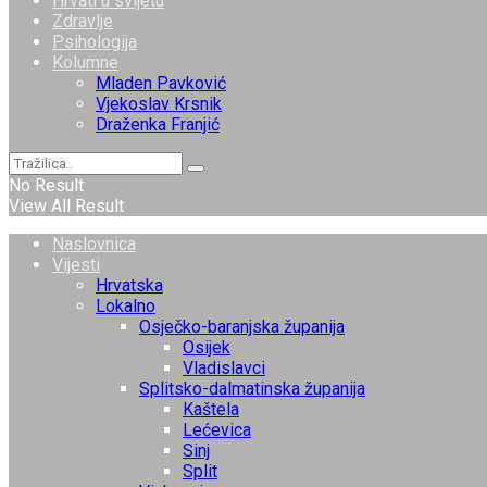
Hrvati u svijetu
Zdravlje
Psihologija
Kolumne
Mladen Pavković
Vjekoslav Krsnik
Draženka Franjić
No Result
View All Result
Naslovnica
Vijesti
Hrvatska
Lokalno
Osječko-baranjska županija
Osijek
Vladislavci
Splitsko-dalmatinska županija
Kaštela
Lećevica
Sinj
Split