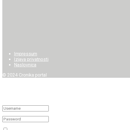
Impressum
Izjava privatnosti
Naslovnica
© 2024 Cronika portal
Welcome Back!
Login to your account below
Remember Me