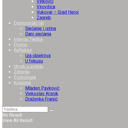
Vinkovci
Virovitica
Vukovar – Grad Heroj
Zagreb
Domovinski rat
Sjećanje i istina
Dani sjećanja
Intervju Tjedna
Promo
Reflektor
Iza objektiva
U fokusu
Hrvati u svijetu
Zdravlje
Psihologija
Kolumne
Mladen Pavković
Vjekoslav Krsnik
Draženka Franjić
No Result
View All Result