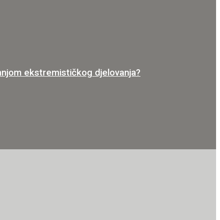
jom ekstremističkog djelovanja?