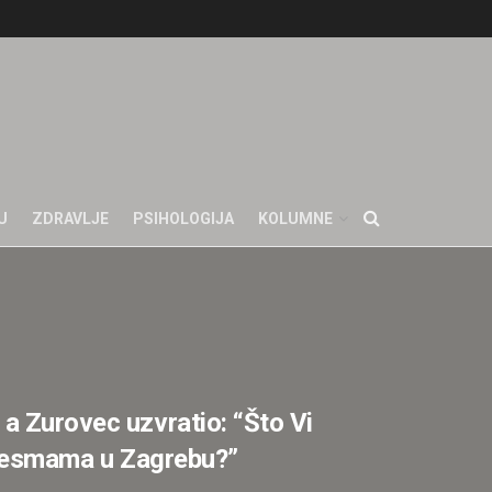
U
ZDRAVLJE
PSIHOLOGIJA
KOLUMNE
a Zurovec uzvratio: “Što Vi
 pjesmama u Zagrebu?”