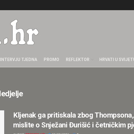
INTERVJU TJEDNA
PROMO
REFLEKTOR
HRVATI U SVIJET
edjelje
Kljenak ga pritiskala zbog Thompsona, 
mislite o Snježani Đurišić i četničkim