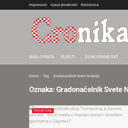
Impressum
Izjava privatnosti
Naslovnica
NASLOVNICA
VIJESTI
DOMOVINSKI RAT
Home
Tag
Gradonačelnik Svete Nedjelje
Oznaka:
Gradonačelnik Svete N
HRVATSKA