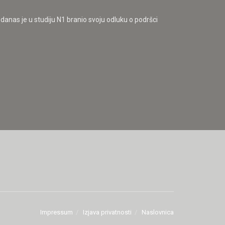
danas je u studiju N1 branio svoju odluku o podršci
Impressum
Izjava privatnosti
Naslovnica