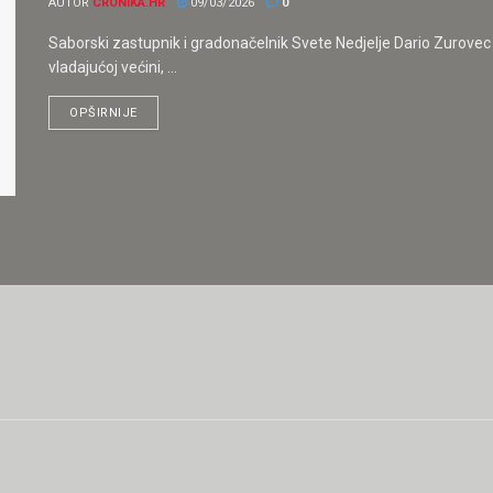
AUTOR
CRONIKA.HR
09/03/2026
0
Saborski zastupnik i gradonačelnik Svete Nedjelje Dario Zurovec 
vladajućoj većini, ...
OPŠIRNIJE