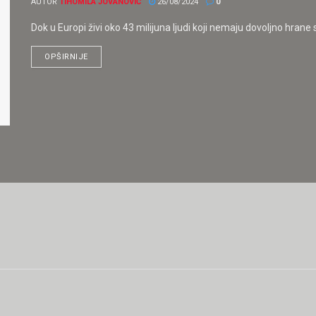
AUTOR
TIHOMILA JOVANOVIĆ
26/08/2024
0
Dok u Europi živi oko 43 milijuna ljudi koji nemaju dovoljno hrane 
OPŠIRNIJE