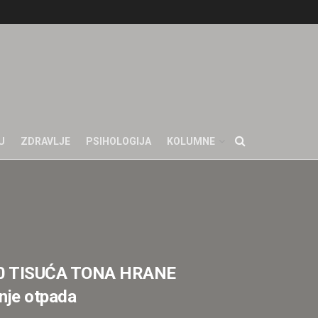
U
ZDRAVLJE
PSIHOLOGIJA
KOLUMNE
00 TISUĆA TONA HRANE
nje otpada