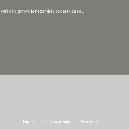
svaki dan, gotovo je nezamisliv podatak da se ...
Impressum
Izjava privatnosti
Naslovnica