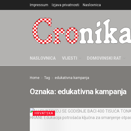
Impressum
Izjava privatnosti
Naslovnica
NASLOVNICA
VIJESTI
DOMOVINSKI RAT
Home
Tag
edukativna kampanja
Oznaka:
edukativna kampanja
HRVATSKA