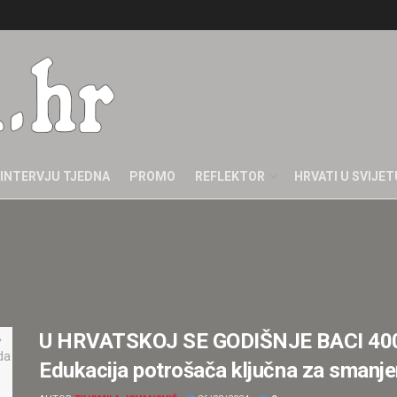
INTERVJU TJEDNA
PROMO
REFLEKTOR
HRVATI U SVIJET
U HRVATSKOJ SE GODIŠNJE BACI 4
Edukacija potrošača ključna za smanje