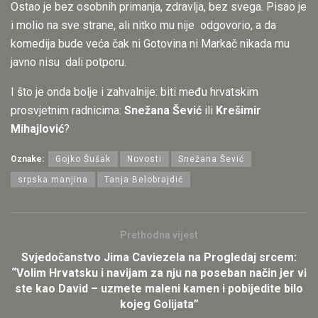
Ostao je bez osobnih primanja, zdravlja, bez svega. Pisao je
i molio na sve strane, ali nitko mu nije odgovorio, a da
komedija bude veća čak ni Gotovina ni Markač nikada mu
javno nisu dali potporu.
I što je onda bolje i zahvalnije: biti među hrvatskim
prosvjetnim radnicima:
Snežana Šević
ili
Krešimir
Mihajlović
?
Oznake:
Gojko Šušak
Novosti
Snežana Šević
srpska manjina
Tanja Belobrajdić
Prethodna vijest
Svjedočanstvo Jima Caviezela na Progledaj srcem:
“Volim Hrvatsku i navijam za nju na poseban način jer vi
ste kao David – uzmete maleni kamen i pobijedite bilo
kojeg Golijata”