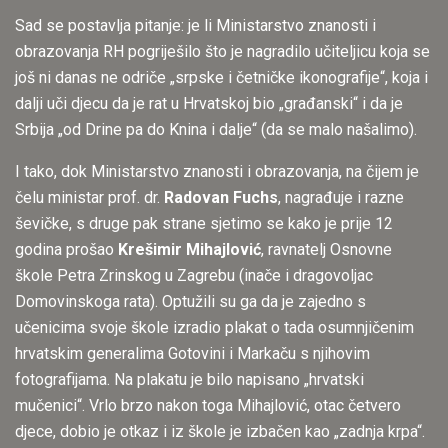
Sad se postavlja pitanje: je li Ministarstvo znanosti i
obrazovanja RH pogriješilo što je nagradilo učiteljicu koja se
još ni danas ne odriče „srpske i četničke ikonografije“, koja i
dalji uči djecu da je rat u Hrvatskoj bio „građanski“ i da je
Srbija „od Drine pa do Knina i dalje“ (da se malo našalimo).
I tako, dok Ministarstvo znanosti i obrazovanja, na čijem je
čelu ministar prof. dr.
Radovan Fuchs
, nagrađuje i razne
ševičke, s druge pak strane sjetimo se kako je prije 12
godina prošao
Krešimir Mihajlović
, ravnatelj Osnovne
škole Petra Zrinskog u Zagrebu (inače i dragovoljac
Domovinskoga rata). Optužili su ga da je zajedno s
učenicima svoje škole izradio plakat o tada osumnjičenim
hrvatskim generalima Gotovini i Markaču s njihovim
fotografijama. Na plakatu je bilo napisano „hrvatski
mučenici“. Vrlo brzo nakon toga Mihajlović, otac četvero
djece, dobio je otkaz i iz škole je izbačen kao „zadnja krpa“.