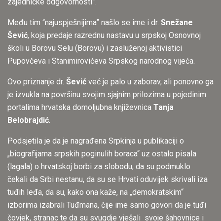
zajedničke odgovornosti”.
Među tim “najuspješnijima” našlo se ime i dr.
Snežane
Šević
, koja predaje razrednu nastavu u srpskoj Osnovnoj
školi u Borovu Selu (Borovu) i zasluženoj aktivistici
Pupovčeva i Stanimirovićeva Srpskog narodnog vijeća.
Ovo priznanje dr.
Šević
već je palo u zaborav, ali ponovno ga
je izvukla na površinu svojim sjajnim prilozima u pojedinim
portalima hrvatska domoljubna književnica
Tanja
Belobrajdić
.
Podsjetila je da je nagrađena Srpkinja u publikaciji o
„biografijama srpskih poginulih boraca“ uz ostalo pisala
(lagala) o hrvatskoj borbi za slobodu, da su podmuklo
čekali da Srbi nestanu, da su se Hrvati oduvijek skrivali iza
tuđih leđa, da su, kako ona kaže, na „demokratskim“
izborima izabrali Tuđmana, čije ime samo govori da je tuđi
čovjek, stranac te da su svugdje vješali svoje šahovnice i