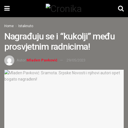
Home
Istaknuto
Nagrađuju se i “kukolji” među
prosvjetnim radnicima!
Autor
Mladen Pavković
29/05/2023