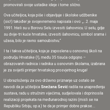
promovirali svoje ustaške ideje i tome slično.
Ova učiteljica, koja piše i objavljuje i školske udžbenike
(sic!) također je svojevremeno napisala i ovo: „…2. maja
1991. hteli su u Borovu Selu izvesiti šahovnicu. U selu, gdje
su dvije-tri kuće hrvatske, izvesiti šahovnicu, simbol srama i
užasa, bilo je ravno samoubistvu.“
I ta i takva učiteljica, koja je zaposlena u osnovnoj školi na
području Hrvatske (!), među 35 tisuća odgojno –
obrazovanih radnica i radnika u osnovnim školama, izabrana
je za svijetli primjer hrvatskog prosvjetnog kruga!
U obrazloženju za ovo državno priznanje uz ostalo se
navodi da je učiteljica
Snežana Šević
radila na unapređenju
sustava, radu u stručnim vijećima, sudjelovala i doprinosila
realizaciji projekata na međunarodnoj razini (misli se na
Republiku Srbiju, op.a.) te da je primjer dobre prakse….