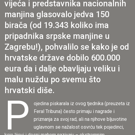
vijeća i predstavnika nacionalnih
manjina glasovalo jedva 150
birača (od 19.343 koliko ima
pripadnika srpske manjine u
Zagrebu!), pohvalilo se kako je od
hrvatske države dobilo 600.000
eura da i dalje obavljaju veliku i
malu nuždu po svemu što
hrvatski diše.
P
ojedina piskarala iz ovog tjednika (preuzeta iz
Feral Tribuna) često primaju i nagrade i
priznanja za svoj rad, ali na njihove bljuvotine
uglavnom se nažalost osvrću tek pojedinci,
koje lijevi i desni mahom nazivaju – ekstremnim