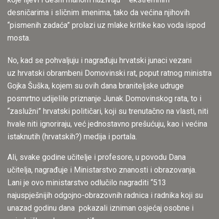
desničarima i sličnim imenima, tako da većina njihovih
“pismenih zadaća” prolazi uz mlake kritike kao voda ispod
mosta.
No, kad se pohvaljuju i nagrađuju hrvatski junaci vezani
uz hrvatski obrambeni Domovinski rat, poput ratnog ministra
Gojka Šuška, kojem su ovih dana braniteljske udruge
posmrtno udijelile priznanje Junak Domovinskog rata, to i
“zaslužni” hrvatski političari, koji su trenutačno na vlasti, niti
hvale niti ignoriraju, već jednostavno prešućuju, kao i većina
istaknutih (hrvatskih?) medija i portala.
Ali, svake godine učitelje i profesore, u povodu Dana
učitelja, nagrađuje i Ministarstvo znanosti i obrazovanja.
Lani je ovo ministarstvo odlučilo nagraditi “513
najuspješnijih odgojno-obrazovnih radnica i radnika koji su
unazad godinu dana pokazali izniman osjećaj osobne i