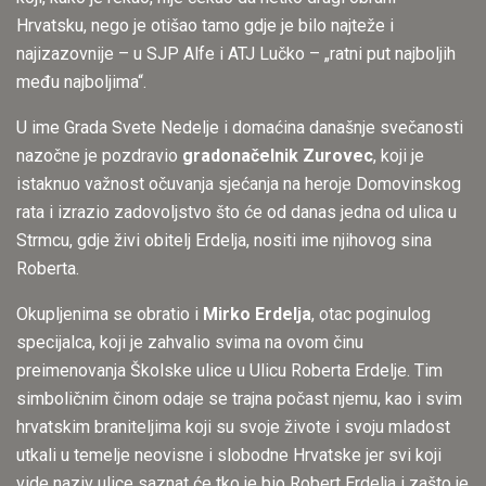
Hrvatsku, nego je otišao tamo gdje je bilo najteže i
najizazovnije – u SJP Alfe i ATJ Lučko – „ratni put najboljih
među najboljima“.
U ime Grada Svete Nedelje i domaćina današnje svečanosti
nazočne je pozdravio
gradonačelnik Zurovec
, koji je
istaknuo važnost očuvanja sjećanja na heroje Domovinskog
rata i izrazio zadovoljstvo što će od danas jedna od ulica u
Strmcu, gdje živi obitelj Erdelja, nositi ime njihovog sina
Roberta.
Okupljenima se obratio i
Mirko Erdelja
, otac poginulog
specijalca, koji je zahvalio svima na ovom činu
preimenovanja Školske ulice u Ulicu Roberta Erdelje. Tim
simboličnim činom odaje se trajna počast njemu, kao i svim
hrvatskim braniteljima koji su svoje živote i svoju mladost
utkali u temelje neovisne i slobodne Hrvatske jer svi koji
vide naziv ulice saznat će tko je bio Robert Erdelja i zašto je