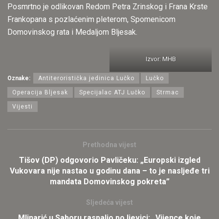
Posmrtno je odlikovan Redom Petra Zrinskog i Frana Krste
Frankopana s pozlaćenim pleterom, Spomenicom
Domovinskog rata i Medaljom Bljesak.
Izvor: MHB
Oznake:
Antiteroristička jedinica Lučko
Lučko
Operacija Bljesak
Specijalac ATJ Lučko
Strmac
Vijesti
Prethodna vijest
Tišov (DP) odgovorio Pavličeku: „Europski izgled
Vukovara nije nastao u godinu dana – to je nasljeđe tri
mandata Domovinskog pokreta”
Sljedeća vijest
Mlinarić u Saboru raspalio po ljevici: „Vijence koje