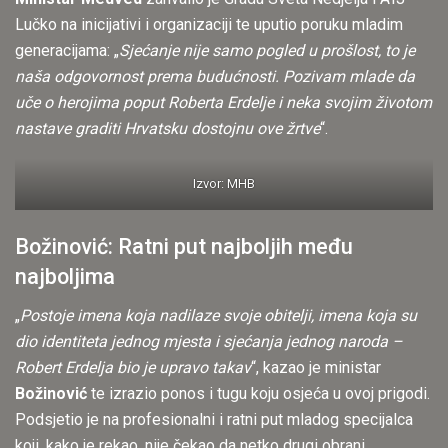
Lučko na inicijativi i organizaciji te uputio poruku mladim
generacijama: „
Sjećanje nije samo pogled u prošlost, to je
naša odgovornost prema budućnosti. Pozivam mlade da
uče o herojima poput Roberta Erdelje i neka svojim životom
nastave graditi Hrvatsku dostojnu ove žrtve
“.
Izvor: MHB
Božinović: Ratni put najboljih među
najboljima
„
Postoje imena koja nadilaze svoje obitelji, imena koja su
dio identiteta jednog mjesta i sjećanja jednog naroda –
Robert Erdelja bio je upravo takav
“, kazao je ministar
Božinović
te izrazio ponos i tugu koju osjeća u ovoj prigodi.
Podsjetio je na profesionalni i ratni put mladog specijalca
koji, kako je rekao, nije čekao da netko drugi obrani