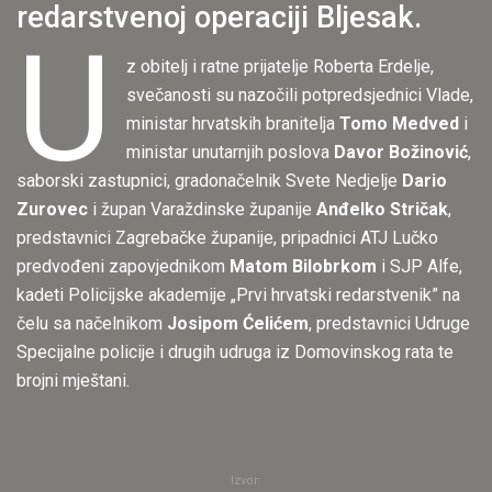
redarstvenoj operaciji Bljesak.
U
z obitelj i ratne prijatelje Roberta Erdelje,
svečanosti su nazočili potpredsjednici Vlade,
ministar hrvatskih branitelja
Tomo Medved
i
ministar unutarnjih poslova
Davor Božinović
,
saborski zastupnici, gradonačelnik Svete Nedjelje
Dario
Zurovec
i župan Varaždinske županije
Anđelko Stričak
,
predstavnici Zagrebačke županije, pripadnici ATJ Lučko
predvođeni zapovjednikom
Matom Bilobrkom
i SJP Alfe,
kadeti Policijske akademije „Prvi hrvatski redarstvenik” na
čelu sa načelnikom
Josipom Ćelićem
, predstavnici Udruge
Specijalne policije i drugih udruga iz Domovinskog rata te
brojni mještani.
Izvor: