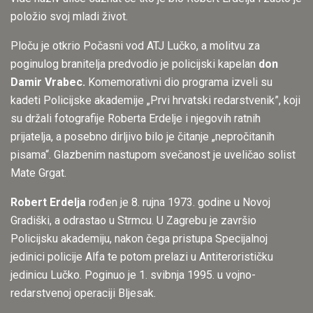
položio svoj mladi život.
Ploču je otkrio Počasni vod ATJ Lučko, a molitvu za
poginulog branitelja predvodio je policijski kapelan
don
Damir Vrabec.
Komemorativni dio programa izveli su
kadeti Policijske akademije „Prvi hrvatski redarstvenik”, koji
su držali fotografije Roberta Erdelje i njegovih ratnih
prijatelja, a posebno dirljivo bilo je čitanje „nepročitanih
pisama“. Glazbenim nastupom svečanost je uveličao solist
Mate Grgat.
Robert Erdelja
rođen je 8. rujna 1973. godine u Novoj
Gradiški, a odrastao u Strmcu. U Zagrebu je završio
Policijsku akademiju, nakon čega pristupa Specijalnoj
jedinici policije Alfa te potom prelazi u Antiterorističku
jedinicu Lučko. Poginuo je 1. svibnja 1995. u vojno-
redarstvenoj operaciji Bljesak.