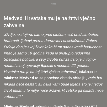
MHB
Medved: Hrvatska mu je na žrtvi vječno
zahvalna
„
Ovdje ne stojimo samo pred pločom, već pred simbolom
hrabrosti, ljubavi prema domovini i nesebičnosti. Robert
Erdelja dao je svoj život kako bi mi danas imali budućnost.
Imao je samo 19 godina kada je pristupio redovima
Specijalne policije, a svoj životni put završio je u vojno-
redarstvenoj operaciji Bljesak s nepunih 22 godine.
Hrvatska mu je na toj žrtvi vječno zahvalna
“, istaknuo je
ministar Medved
te se posebno obratio obitelji: „
Vaša bol
nikada neće nestati, ali neka vam bude utjeha što je njegov
život utkan u temelje naše države. Hrvatska ga nikada neće
zaboraviti
!”
Ministar Medved
zahvalio je Gradu Sveta Nedjelja i ATJ