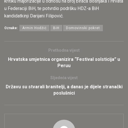
kritiku majorizacije u odnosu na broj birača Bošnjaka i Hrvata
u Federaciji BiH, te potvrdio podršku HDZ-a BiH
kandidatkinji Darijani Filipović.
Oznake:
Armin Hodžić
BiH
Domovinski pokret
Prethodna vijest
Hrvatska umjetnica organizira “Festival solsticija” u
Peruu
Sljedeća vijest
Državu su stvarali branitelji, a danas je dijele stranački
poslušnici