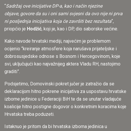
“
Sadržaj ove inicijative DP-a, kao i način njezine
objave, govore da su i oni sami svjesni da ovo nije ni prva
ni posljednja inicijativa koja će završiti bez rezultata
“,
priopćio je
Hodžić
, koji je, kao i DP, dio saborske većine.
Kako navode hrvatski mediji, najvećim je problemom
ocijenio “kreiranje atmosfere koja narušava prijateljske i
dobrosusjedske odnose s Bosnom i Hercegovinom, koje
svi, uključujući kao najvažnijeg aktera Vladu RH, nastojimo
graditi”.
Podsjetimo, Domovinski pokret jučer je zatražio da se
deklaracijom hitno pokrene inicijativa za uspostavu hrvatske
izborne jedinice u Federaciji BiH te da se unutar vladajuće
koalicije hitno postigne dogovor o konkretnim koracima koje
Hrvatska treba poduzeti.
Istaknuo je pritom da bi hrvatska izborna jedinica u