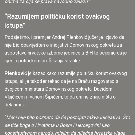
onima za čija se prava navodno zalažu
.”
“Razumijem političku korist ovakvog
istupa”
Podsjetimo, i premijer Andrej Plenković jučer je izjavio da
nije bio obaviješten o inicijativi Domovinskog pokreta za
uspostavu hrvatske izborne jedinice u BiH te ocijenio da je
riječ o političkom profiliranju stranke.
Plenković
je kazao kako razumije političku korist ovakvog
istupa, ali je također rekao da je na Braču razgovarao s
dvojicom ministara Domovinskog pokreta, Davidom
Vlajčićem i Ivanom Šipićem, te da oni ne znaju ništa o
deklaraciji.
“
Meni nije bilo poznato da će postojati takva inicijativa. Što
se tiče brige o Hrvatima u Bosni i Hercegovini kao
konstitutivnom narodu, mislim da nijedna hrvatska vlada