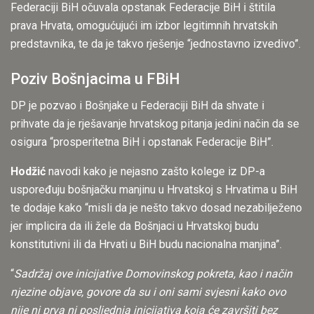
Federaciji BiH očuvala opstanak Federacije BiH i štitila
prava Hrvata, omogućujući im izbor legitimnih hrvatskih
predstavnika, te da je takvo rješenje “jednostavno izvedivo”.
Poziv Bošnjacima u FBiH
DP je pozvao i Bošnjake u Federaciji BiH da shvate i
prihvate da je rješavanje hrvatskog pitanja jedini način da se
osigura “prosperitetna BiH i opstanak Federacije BiH”.
Hodžić
navodi kako je nejasno zašto kolege iz DP-a
uspoređuju bošnjačku manjinu u Hrvatskoj s Hrvatima u BiH
te dodaje kako “misli da je nešto takvo dosad nezabilježeno
jer implicira da ili žele da Bošnjaci u Hrvatskoj budu
konstitutivni ili da Hrvati u BiH budu nacionalna manjina”.
“
Sadržaj ove inicijative Domovinskog pokreta, kao i način
njezine objave, govore da su i oni sami svjesni kako ovo
nije ni prva ni posljednja inicijativa koja će završiti bez