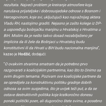
rezultata. Najveći problem je kreiranje atmosfere koja
narušava prijateljske i dobrosusjedske odnose s Bosnom i
Hercegovinom, koje svi, uključujući kao najvažnijeg aktera
Vladu RH, nastojimo graditi. Nejasno je zašto kolege iz DP-
a uspoređuju bošnjačku manjinu u Hrvatskoj s Hrvatima u
BiH. Mislim da je nešto takvo dosad nezabilježeno jer
implicira da ili žele da Bošnjaci u Hrvatskoj budu
konstitutivni ili da Hrvati u BiH budu nacionalna manjina
“,
kazao je
Hodžić
, dodajući:
“
O ovakvim stvarima smatram da je potrebno prvo
razgovarati s koalicijskim partnerima, kao što to činimo sa
svim drugim temama. Pozivam sve koalicijske partnere da
se opredijele za konstruktivnu politiku gradnje dobrih
odnosa sa svim susjedima, što je uvijek teži put, a da se
ostave destruktivnih politika koje kratkoročno donesu
poneki politički poen, ali dugoročno štete svima, a posebno