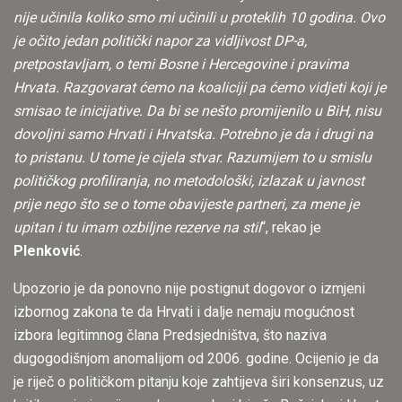
nije učinila koliko smo mi učinili u proteklih 10 godina. Ovo
je očito jedan politički napor za vidljivost DP-a,
pretpostavljam, o temi Bosne i Hercegovine i pravima
Hrvata. Razgovarat ćemo na koaliciji pa ćemo vidjeti koji je
smisao te inicijative. Da bi se nešto promijenilo u BiH, nisu
dovoljni samo Hrvati i Hrvatska. Potrebno je da i drugi na
to pristanu. U tome je cijela stvar. Razumijem to u smislu
političkog profiliranja, no metodološki, izlazak u javnost
prije nego što se o tome obavijeste partneri, za mene je
upitan i tu imam ozbiljne rezerve na stil
“, rekao je
Plenković
.
Upozorio je da ponovno nije postignut dogovor o izmjeni
izbornog zakona te da Hrvati i dalje nemaju mogućnost
izbora legitimnog člana Predsjedništva, što naziva
dugogodišnjom anomalijom od 2006. godine. Ocijenio je da
je riječ o političkom pitanju koje zahtijeva širi konsenzus, uz