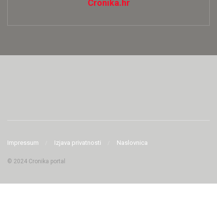
Cronika.hr
Impressum
Izjava privatnosti
Naslovnica
© 2024 Cronika portal