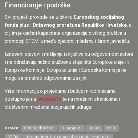
Financiranje i podrška
Svi projekti provode se u okviru
Europskog socijalnog
fonda plus
i
Državnog proračuna Republike Hrvatske
, a
cilj im je ojačati kapacitete organizacija civilnog društva u
promociji STEM-a među djecom, mladima i širom javnošću.
Izneseni stavovi i mišljenja isključiva su odgovornost autora
i ne odražavaju nužno službena stajališta Europske unije ili
Europske komisije. Europska unija i Europska komisija ne
mogu se smatrati odgovornima za njih.
Više informacija o projektima i budućim radionicama
dostupno je na
www.esf.hr
te na mrežnim stranicama i
društvenim mrežama sudjelujućih udruga.
Oznake:
Civilno društvo
Eu projekti
Joker
split
STEM
Udruga Institut za popularizaciju znanosti