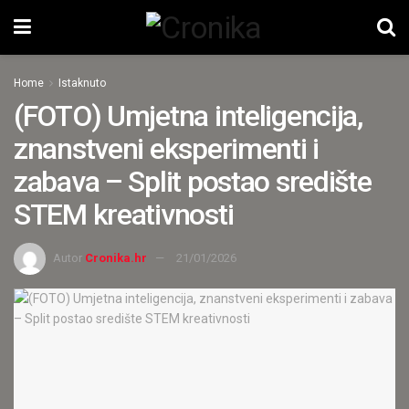
Home
Istaknuto
(FOTO) Umjetna inteligencija,
znanstveni eksperimenti i
zabava – Split postao središte
STEM kreativnosti
Autor
Cronika.hr
21/01/2026