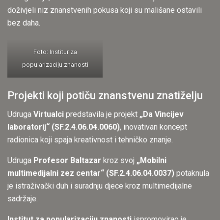
doživjeli niz znanstvenih pokusa koji su mališane ostavili
bez daha.
Foto: Institur za
popularizaciju znanosti
Projekti koji potiču znanstvenu znatiželju
Udruga
Virtualci
predstavila je projekt
„Da Vincijev
laboratorij“ (SF.2.4.06.04.0060)
, inovativan koncept
radionica koji spaja kreativnost i tehničko znanje.
Udruga
Profesor Baltazar
kroz svoj
„Mobilni
multimedijalni zez centar“ (SF.2.4.06.04.0037)
potaknula
je istraživački duh i suradnju djece kroz multimedijalne
sadržaje.
Institut za popularizaciju znanosti
ispromovirao je