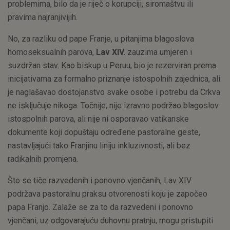
problemima, bilo da je riječ o korupciji, siromaštvu ili
pravima najranjivijih.
No, za razliku od pape Franje, u pitanjima blagoslova
homoseksualnih parova,
Lav XIV.
zauzima umjeren i
suzdržan stav. Kao biskup u Peruu, bio je rezerviran prema
inicijativama za formalno priznanje istospolnih zajednica, ali
je naglašavao dostojanstvo svake osobe i potrebu da Crkva
ne isključuje nikoga. Točnije, nije izravno podržao blagoslov
istospolnih parova, ali nije ni osporavao vatikanske
dokumente koji dopuštaju određene pastoralne geste,
nastavljajući tako Franjinu liniju inkluzivnosti, ali bez
radikalnih promjena.
Što se tiče razvedenih i ponovno vjenčanih, Lav XIV.
podržava pastoralnu praksu otvorenosti koju je započeo
papa Franjo. Zalaže se za to da razvedeni i ponovno
vjenčani, uz odgovarajuću duhovnu pratnju, mogu pristupiti