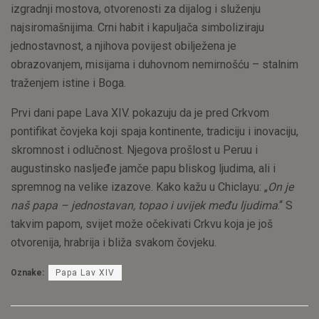
izgradnji mostova, otvorenosti za dijalog i služenju
najsiromašnijima. Crni habit i kapuljača simboliziraju
jednostavnost, a njihova povijest obilježena je
obrazovanjem, misijama i duhovnom nemirnošću – stalnim
traženjem istine i Boga.
Prvi dani pape Lava XIV. pokazuju da je pred Crkvom
pontifikat čovjeka koji spaja kontinente, tradiciju i inovaciju,
skromnost i odlučnost. Njegova prošlost u Peruu i
augustinsko nasljeđe jamče papu bliskog ljudima, ali i
spremnog na velike izazove. Kako kažu u Chiclayu: „
On je
naš papa – jednostavan, topao i uvijek među ljudima
.“ S
takvim papom, svijet može očekivati Crkvu koja je još
otvorenija, hrabrija i bliža svakom čovjeku.
Oznake:
Papa Lav XIV