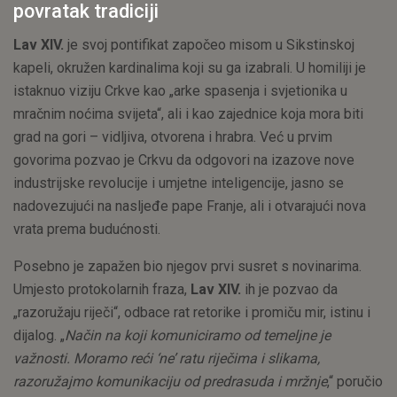
povratak tradiciji
Lav XIV.
je svoj pontifikat započeo misom u Sikstinskoj
kapeli, okružen kardinalima koji su ga izabrali. U homiliji je
istaknuo viziju Crkve kao „arke spasenja i svjetionika u
mračnim noćima svijeta“, ali i kao zajednice koja mora biti
grad na gori – vidljiva, otvorena i hrabra. Već u prvim
govorima pozvao je Crkvu da odgovori na izazove nove
industrijske revolucije i umjetne inteligencije, jasno se
nadovezujući na nasljeđe pape Franje, ali i otvarajući nova
vrata prema budućnosti.
Posebno je zapažen bio njegov prvi susret s novinarima.
Umjesto protokolarnih fraza,
Lav XIV.
ih je pozvao da
„razoružaju riječi“, odbace rat retorike i promiču mir, istinu i
dijalog. „
Način na koji komuniciramo od temeljne je
važnosti. Moramo reći ‘ne’ ratu riječima i slikama,
razoružajmo komunikaciju od predrasuda i mržnje
,“ poručio