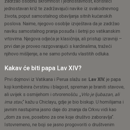
zadržao osobnu skromnost i jednostavnost, koristeći
jednostavan križ te zadržavajući navike iz svakodnevnog
života, poput samostalnog obavljanja sitnih kućanskih
poslova. Naime, njegovo osoblje izvještava da je zadržao
naviku samostalnog pranja posuđa i šetnji po vatikanskim
vrtovima. Njegova odjeća je klasičnija, ali pristup izravniji –
prvi dan je proveo razgovarajući s kardinalima, tražeći
njihovo mišljenje, a ne samo potvrdu vlastitih odluka.
Kakav će biti papa Lav XIV?
Prvi dojmovi iz Vatikana i Perua slažu se:
Lav XIV.
je papa
koji kombinira čvrstinu i blagost, spreman je braniti stavove,
ali uvijek s osmijehom i otvorenošću. „
Vrlo je ljubazan, ali
ima stav
,“ kažu u Chiclayu, gdje je bio biskup. U homilijama i
javnim nastupima jasno daje do znanja da Crkvu vidi kao
„dom za sve, posebno za one koje društvo zaboravlja“.
Istovremeno, ne boji se jasno progovoriti o društvenim