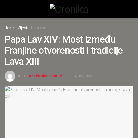
Home
Vijesti
Hrvatska
Papa Lav XIV: Most između
Franjine otvorenosti i tradicije
Lava XIII
Autor
Draženka Franjić
13/05/2025