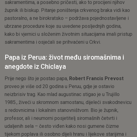
sakramentima, a posebno pričesti, ako to procijeni njihov
župnik ili biskup. Pitanje poništenja crkvenog braka vidi kao
pastoralno, a ne birokratsko – podržava pojednostavljene i
ubrzane procedure koje su uvedene posljednjih godina,
kako bi vjernici u složenim životnim situacijama imali pristup
sakramentima i osjećali se prihvaćeni u Crkvi.
Papa iz Perua: život među siromašnima i
anegdote iz Chiclaya
Prije nego što je postao papa,
Robert Francis Prevost
proveo je više od 20 godina u Peruu, gdje je ostavio
neizbrisiv trag. Kao mlad augustinac stigao je u Trujillo
1985., živeći u skromnom samostanu, dijeleći svakodnevicu
s redovnicima i lokalnim stanovništvom. Bio je župnik,
profesor, ali i neumorni posjetitelj siromašnih četvrti i
udaljenih sela – često viđen kako nosi gumene čizme
tijekom poplava ili osobno dijeli hranu i lijekove starijima i