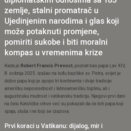
diplomatskim odnosima sa 183
zemlje, stalni promatrač u
Ujedinjenim narodima i glas koji
može potaknuti promjene,
pomiriti sukobe i biti moralni
kompas u vremenima krize
Kada je
Robert Francis Prevost
, poznat kao papa Lav XIV,
8. svibnja 2025. izašao na lođu bazilike sv. Petra, svijet je
dobio papu koji je spojio tri kontinenta i dvije tradicije:
američku neposrednost i latinoameričku toplinu, ali i
augustinsku mudrost i vatikansku tradiciju. Njegovi prvi dani
na čelu Katoličke crkve već su pokazali da će biti papa koji
spaja, sluša i ne boji se izazova.
Prvi koraci u Vatikanu: dijalog, mir i