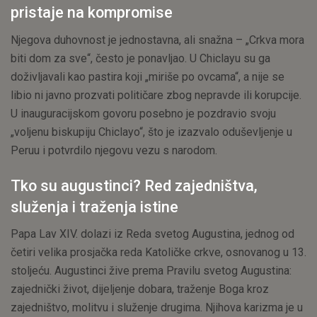
pristaje na kompromise
Njegova duhovnost je jednostavna, ali snažna – „Crkva mora
biti dom za sve“, često je ponavljao. U Chiclayu su ga
doživljavali kao pastira koji „miriše po ovcama“, a nije se
libio ni javno prozvati političare zbog nepravde ili korupcije.
U inauguracijskom govoru posebno je pozdravio svoju
„voljenu biskupiju Chiclayo“, što je izazvalo oduševljenje u
Peruu i potvrdilo njegovu vezu s narodom.
Tko su augustinci? Red zajedništva,
služenja i traženja istine
Papa Lav XIV. dolazi iz Reda svetog Augustina, jednog od
četiri velika prosjačka reda Katoličke crkve, osnovanog u 13.
stoljeću. Augustinci žive prema Pravilu svetog Augustina:
zajednički život, dijeljenje dobara, traženje Boga kroz
zajedništvo, molitvu i služenje drugima. Njihova karizma je u