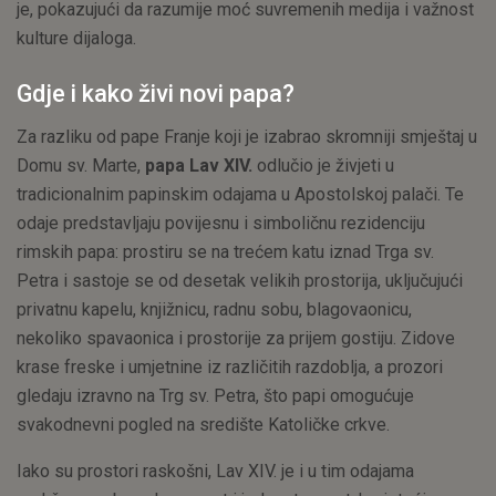
je, pokazujući da razumije moć suvremenih medija i važnost
kulture dijaloga.
Gdje i kako živi novi papa?
Za razliku od pape Franje koji je izabrao skromniji smještaj u
Domu sv. Marte,
papa Lav XIV.
odlučio je živjeti u
tradicionalnim papinskim odajama u Apostolskoj palači. Te
odaje predstavljaju povijesnu i simboličnu rezidenciju
rimskih papa: prostiru se na trećem katu iznad Trga sv.
Petra i sastoje se od desetak velikih prostorija, uključujući
privatnu kapelu, knjižnicu, radnu sobu, blagovaonicu,
nekoliko spavaonica i prostorije za prijem gostiju. Zidove
krase freske i umjetnine iz različitih razdoblja, a prozori
gledaju izravno na Trg sv. Petra, što papi omogućuje
svakodnevni pogled na središte Katoličke crkve.
Iako su prostori raskošni, Lav XIV. je i u tim odajama