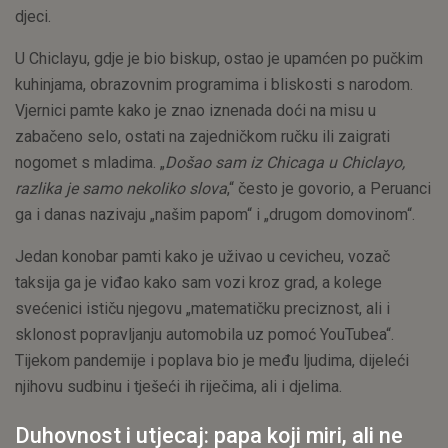
djeci.
U Chiclayu, gdje je bio biskup, ostao je upamćen po pučkim
kuhinjama, obrazovnim programima i bliskosti s narodom.
Vjernici pamte kako je znao iznenada doći na misu u
zabačeno selo, ostati na zajedničkom ručku ili zaigrati
nogomet s mladima. „
Došao sam iz Chicaga u Chiclayo,
razlika je samo nekoliko slova
,“ često je govorio, a Peruanci
ga i danas nazivaju „našim papom“ i „drugom domovinom“.
Jedan konobar pamti kako je uživao u cevicheu, vozač
taksija ga je viđao kako sam vozi kroz grad, a kolege
svećenici ističu njegovu „matematičku preciznost, ali i
sklonost popravljanju automobila uz pomoć YouTubea“.
Tijekom pandemije i poplava bio je među ljudima, dijeleći
njihovu sudbinu i tješeći ih riječima, ali i djelima.
Duhovnost i utjecaj: papa koji miri, ali ne