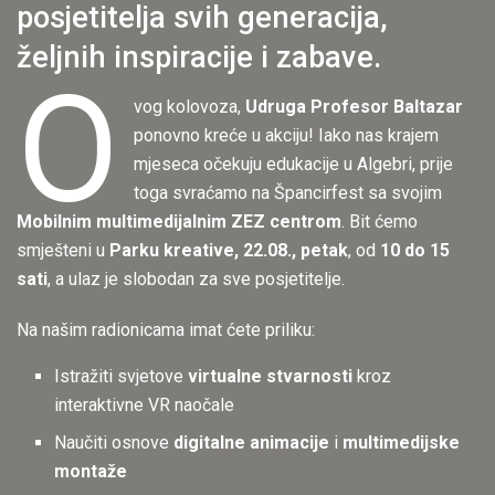
posjetitelja svih generacija,
željnih inspiracije i zabave.
O
vog kolovoza,
Udruga Profesor Baltazar
ponovno kreće u akciju! Iako nas krajem
mjeseca očekuju edukacije u Algebri, prije
toga svraćamo na Špancirfest sa svojim
Mobilnim multimedijalnim ZEZ centrom
. Bit ćemo
smješteni u
Parku kreative, 22.08., petak
, od
10 do 15
sati
, a ulaz je slobodan za sve posjetitelje.
Na našim radionicama imat ćete priliku:
Istražiti svjetove
virtualne stvarnosti
kroz
interaktivne VR naočale
Naučiti osnove
digitalne animacije
i
multimedijske
montaže