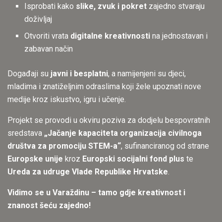
Isprobati kako
slike, zvuk i pokret
zajedno stvaraju
doživljaj
Otvoriti vrata
digitalne kreativnosti
na jednostavan i
zabavan način
Događaji su
javni i besplatni
, a namijenjeni su djeci,
mladima i znatiželjnim odraslima koji žele upoznati nove
medije kroz iskustvo, igru i učenje.
Projekt se provodi u okviru poziva za dodjelu bespovratnih
sredstava
„Jačanje kapaciteta organizacija civilnoga
društva za promociju STEM-a“
, sufinanciranog od strane
Europske unije
kroz
Europski socijalni fond plus
te
Ureda za udruge Vlade Republike Hrvatske
.
Vidimo se u Varaždinu – tamo gdje kreativnost i
znanost šeću zajedno!