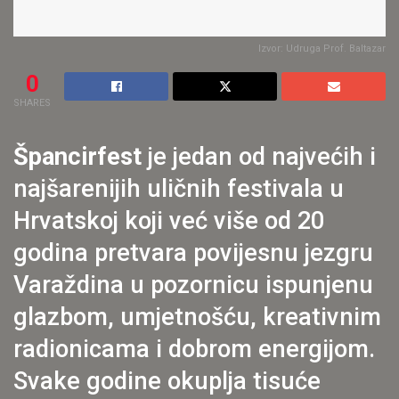
Izvor: Udruga Prof. Baltazar
0
SHARES
Špancirfest
je jedan od najvećih i
najšarenijih uličnih festivala u
Hrvatskoj koji već više od 20
godina pretvara povijesnu jezgru
Varaždina u pozornicu ispunjenu
glazbom, umjetnošću, kreativnim
radionicama i dobrom energijom.
Svake godine okuplja tisuće