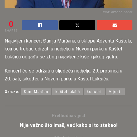
Izvor: Antena Zadar
0
SHARES
Najavljeni koncert Đanija Maršana, u sklopu Adventa Kaštela,
koji se trebao održati u nedjelju u Novom parku u Kaštel
Lukšiću odgađa se zbog najavljene kiše i jakog vjetra.
Koncert će se održati u sljedeću nedjelju, 29. prosinca u
20. sati, također, u Novom parku u Kaštel Lukšiću.
Oznake:
Đani Maršan
kaštel lukšić
koncert
Vijesti
Prethodna vijest
Nije važno što imaš, već kako si to stekao!