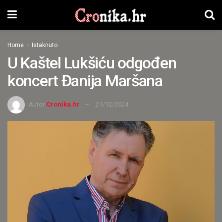
Home
Istaknuto
U Kaštel Lukšiću odgođen
koncert Đanija Maršana
Autor
Cronika.hr
21/12/2024