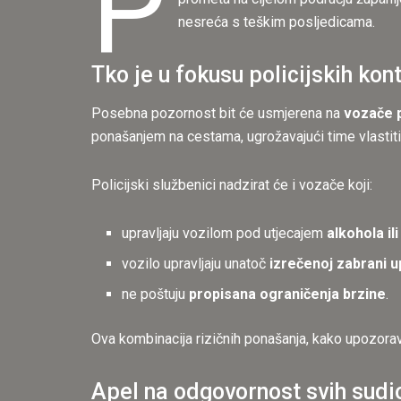
P
nesreća s teškim posljedicama.
Tko je u fokusu policijskih kon
Posebna pozornost bit će usmjerena na
vozače 
ponašanjem na cestama, ugrožavajući time vlastiti 
Policijski službenici nadzirat će i vozače koji:
upravljaju vozilom pod utjecajem
alkohola il
vozilo upravljaju unatoč
izrečenoj zabrani u
ne poštuju
propisana ograničenja brzine
.
Ova kombinacija rizičnih ponašanja, kako upozorav
Apel na odgovornost svih sudi