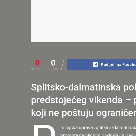
0
0
Podijeli na Faceb
SHARES
VIEWS
Splitsko-dalmatinska pol
predstojećeg vikenda – 
koji ne poštuju ograničen
olicijska uprava splitsko-dalmatins
prometa na cijelom području županije.