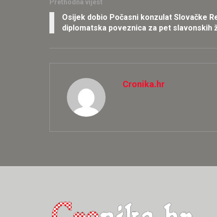
Prethodna vijest
Osijek dobio Počasni konzulat Slovačke R
diplomatska poveznica za pet slavonskih 
Cronika.hr