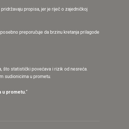
idržavaju propisa, jer je riječ o zajedničkoj
posebno preporučuje da brzinu kretanja prilagode
što statistički povećava i rizik od nesreća.
gim sudionicima u prometu.
ma u prometu.
“