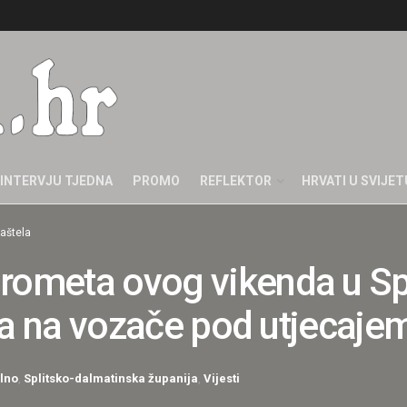
INTERVJU TJEDNA
PROMO
REFLEKTOR
HRVATI U SVIJET
aštela
prometa ovog vikenda u Sp
ilja na vozače pod utjecaje
lno
,
Splitsko-dalmatinska županija
,
Vijesti