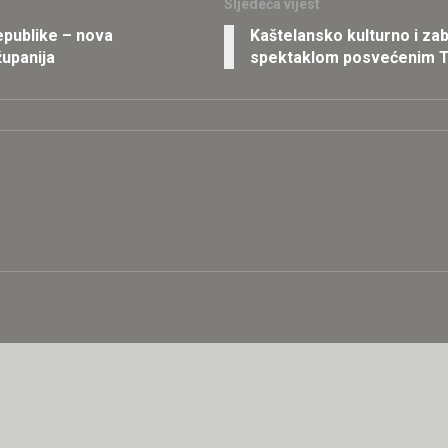
Sljedeća vijest
epublike – nova
Kaštelansko kulturno i zab
županija
spektaklom posvećenim T