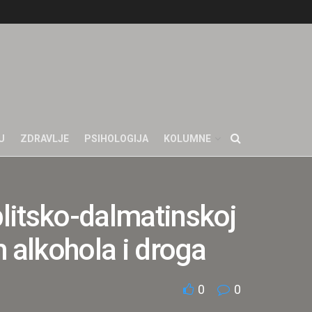
U
ZDRAVLJE
PSIHOLOGIJA
KOLUMNE
litsko-dalmatinskoj
m alkohola i droga
0
0