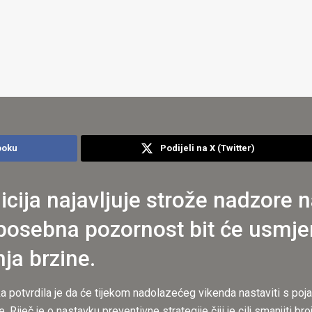
ooku
Podijeli na X (Twitter)
icija najavljuje strože nadzore
posebna pozornost bit će usmjere
ja brzine.
ka potvrdila je da će tijekom nadolazećeg vikenda nastaviti s po
 Riječ je o nastavku preventivne strategije čiji je cilj smanjiti br