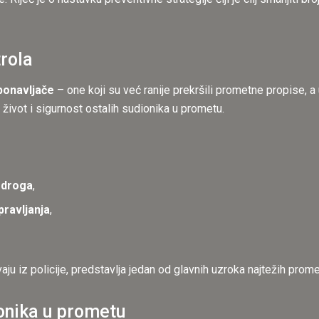
trola
ponavljače
– one koji su već ranije prekršili prometne propise, 
život i sigurnost ostalih sudionika u prometu.
i droga
,
pravljanja
,
aju iz policije, predstavlja jedan od glavnih uzroka najtežih pro
onika u prometu