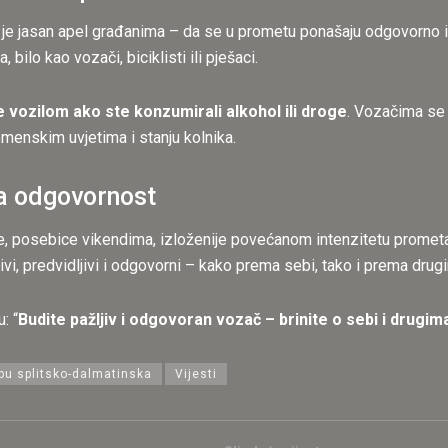
e jasan apel građanima – da se u prometu ponašaju odgovorno i pr
bilo kao vozači, biciklisti ili pješaci.
e vozilom ako ste konzumirali alkohol ili droge
. Vozačima se 
emenskim uvjetima i stanju kolnika.
ka odgovornost
, posebice vikendima, izloženije povećanom intenzitetu prometa, 
ivi, predvidljivi i odgovorni – kako prema sebi, tako i prema dru
: “
Budite pažljiv i odgovoran vozač – brinite o sebi i drugi
pu splitsko-dalmatinska
Vijesti