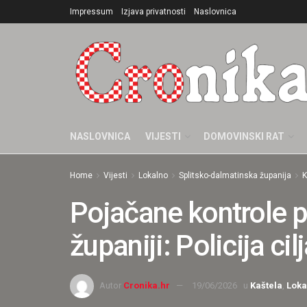
Impressum
Izjava privatnosti
Naslovnica
NASLOVNICA
VIJESTI
DOMOVINSKI RAT
Home
Vijesti
Lokalno
Splitsko-dalmatinska županija
K
Pojačane kontrole 
županiji: Policija c
Autor
Cronika.hr
19/06/2026
u
Kaštela
,
Loka