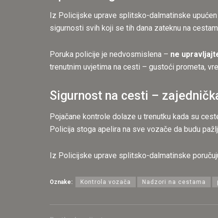
Iz Policijske uprave splitsko-dalmatinske upućen j
sigurnosti svih koji se tih dana zateknu na cestama, 
Poruka policije je nedvosmislena –
ne upravljajt
trenutnim uvjetima na cesti – gustoći prometa, vr
Sigurnost na cesti – zajednič
Pojačane kontrole dolaze u trenutku kada su ceste
Policija stoga apelira na sve vozače da budu pažlj
Iz Policijske uprave splitsko-dalmatinske poručuju
Oznake:
Kontrola vozača
Nadzori na cestama