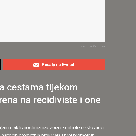
Ilustracija Cronika
Pošalji na E-mail
 na cestama tijekom
na na recidiviste i one
jačanim aktivnostima nadzora i kontrole cestovnog
oj najtežih prometnih prekršaja i broj prometnih