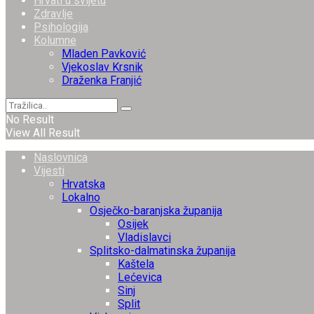
Hrvati u svijetu
Zdravlje
Psihologija
Kolumne
Mladen Pavković
Vjekoslav Krsnik
Draženka Franjić
No Result
View All Result
Naslovnica
Vijesti
Hrvatska
Lokalno
Osječko-baranjska županija
Osijek
Vladislavci
Splitsko-dalmatinska županija
Kaštela
Lećevica
Sinj
Split