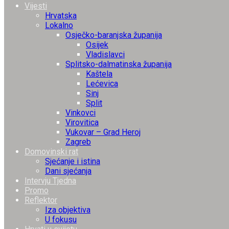
Vijesti
Hrvatska
Lokalno
Osječko-baranjska županija
Osijek
Vladislavci
Splitsko-dalmatinska županija
Kaštela
Lećevica
Sinj
Split
Vinkovci
Virovitica
Vukovar – Grad Heroj
Zagreb
Domovinski rat
Sjećanje i istina
Dani sjećanja
Intervju Tjedna
Promo
Reflektor
Iza objektiva
U fokusu