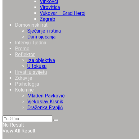
Vinkovci
Virovitica
Vukovar – Grad Heroj
Zagreb
Domovinski rat
Sjećanje i istina
Dani sjećanja
Intervju Tjedna
Promo
Reflektor
Iza objektiva
U fokusu
Hrvati u svijetu
Zdravlje
Psihologija
Kolumne
Mladen Pavković
Vjekoslav Krsnik
Draženka Franjić
No Result
View All Result