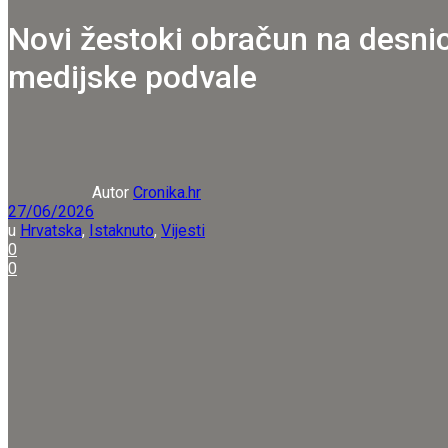
Novi žestoki obračun na desnic
medijske podvale
Autor
Cronika.hr
27/06/2026
u
Hrvatska
,
Istaknuto
,
Vijesti
0
0