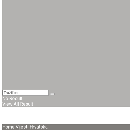
No Result
View All Result
Home
Vijesti
Hrvatska