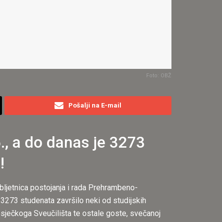
Foto: OBŽ
Pošalji na E-mail
., a do danas je 3273
!
bljetnica postojanja i rada Prehrambeno-
 3273 studenata završilo neki od studijskih
 osječkoga Sveučilišta te ostale goste, svečanoj