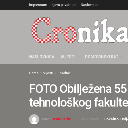
Impressum
Izjava privatnosti
Naslovnica
NASLOVNICA
VIJESTI
DOMOVINSKI RAT
Home
Vijesti
Lokalno
FOTO Obilježena 55.
tehnološkog fakulte
Autor
Cronika.hr
12/06/2026
u
Lokalno
,
Osij