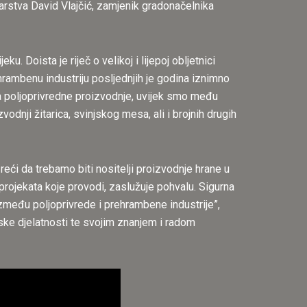
barstva David Vlajčić, zamjenik gradonačelnika
 Doista je riječ o velikoj i lijepoj obljetnici
hrambenu industriju posljednjih je godina iznimno
a poljoprivredne proizvodnje, uvijek smo među
dnji žitarica, svinjskog mesa, ali i brojnih drugih
ći da trebamo biti nositelji proizvodnje hrane u
projekata koje provodi, zaslužuje pohvalu. Sigurna
između poljoprivrede i prehrambene industrije”,
ske djelatnosti te svojim znanjem i radom