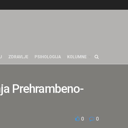
U
ZDRAVLJE
PSIHOLOGIJA
KOLUMNE
anja Prehrambeno-
0
0