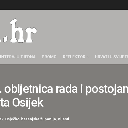
INTERVJU TJEDNA
PROMO
REFLEKTOR
HRVATI U SVIJET
 obljetnica rada i postoj
ta Osijek
ek
,
Osječko-baranjska županija
,
Vijesti