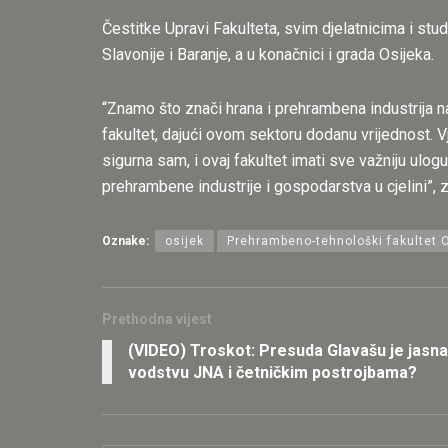
Čestitke Upravi Fakulteta, svim djelatnicima i stu
Slavonije i Baranje, a u konačnici i grada Osijeka.
“Znamo što znači hrana i prehrambena industrija 
fakultet, dajući ovom sektoru dodanu vrijednost. 
sigurna sam, i ovaj fakultet imati sve važniju ulog
prehrambene industrije i gospodarstva u cjelini”, za
Oznake:
osijek
Prehrambeno-tehnološki fakultet 
Prethodna vijest
(VIDEO) Troskot: Presuda Glavašu je jasna,
vodstvu JNA i četničkim postrojbama?