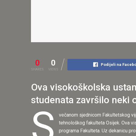
0
0
Podijeli na Faceb
SHARES
VIEWS
Ova visokoškolska ustan
studenata završilo neki 
S
večanom sjednicom Fakultetskog vije
tehnološkog fakulteta Osijek. Ova vi
programa Fakulteta. Uz dekanicu prof