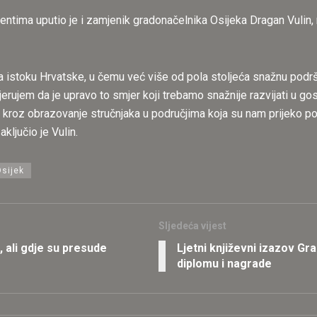
dentima uputio je i zamjenik gradonačelnika Osijeka Dragan Vulin, 
na istoku Hrvatske, u čemu već više od pola stoljeća snažnu po
Vjerujem da je upravo to smjer koji trebamo snažnije razvijati u 
u kroz obrazovanje stručnjaka u područjima koja su nam prijeko pot
ključio je Vulin.
Osijek
Sljedeća vijest
 ali gdje su presude
Ljetni književni izazov Gra
diplomu i nagrade