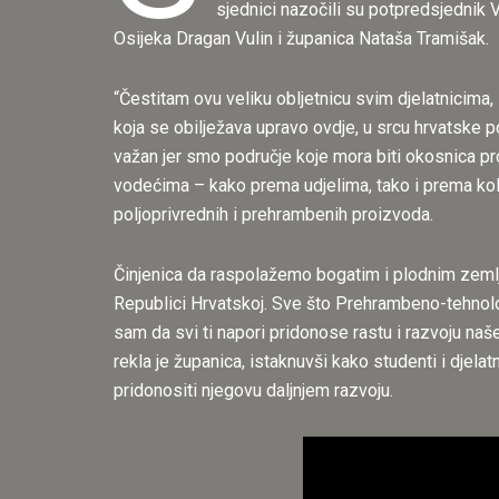
sjednici nazočili su potpredsjednik 
Osijeka Dragan Vulin i županica Nataša Tramišak.
“Čestitam ovu veliku obljetnicu svim djelatnicima, 
koja se obilježava upravo ovdje, u srcu hrvatske 
važan jer smo područje koje mora biti okosnica p
vodećima – kako prema udjelima, tako i prema količi
poljoprivrednih i prehrambenih proizvoda.
Činjenica da raspolažemo bogatim i plodnim zemlji
Republici Hrvatskoj. Sve što Prehrambeno-tehnološ
sam da svi ti napori pridonose rastu i razvoju na
rekla je županica, istaknuvši kako studenti i dje
pridonositi njegovu daljnjem razvoju.