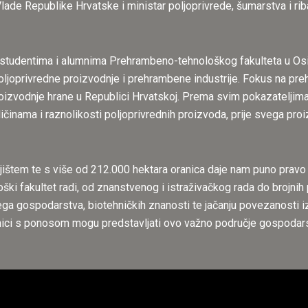
Vlade Republike Hrvatske i ministar poljoprivrede, šumarstva i ri
studentima i alumnima Prehrambeno-tehnološkog fakulteta u Osijeku.
poljoprivredne proizvodnje i prehrambene industrije. Fokus na pre
roizvodnje hrane u Republici Hrvatskoj. Prema svim pokazateljim
nama i raznolikosti poljoprivrednih proizvoda, prije svega proizvo
štem te s više od 212.000 hektara oranica daje nam puno pravo re
ki fakultet radi, od znanstvenog i istraživačkog rada do brojnih 
šega gospodarstva, biotehničkih znanosti te jačanju povezanosti 
latnici s ponosom mogu predstavljati ovo važno područje gospodar