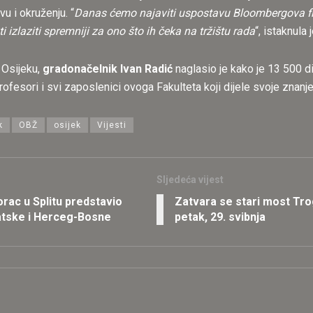
u i okruženju. “
Danas ćemo najaviti uspostavu Bloombergova fina
 izlaziti spremniji za ono što ih čeka na tržištu rada
“, istaknula 
 Osijeku,
gradonačelnik Ivan Radić
naglasio je kako je 13 500 d
ofesori i svi zaposlenici ovoga Fakulteta koji dijele svoje znanje 
k
OBŽ
osijek
Vijesti
Sljedeća vijest
rac u Splitu predstavio
Zatvara se stari most Tro
vatske i Herceg-Bosne
petak, 29. svibnja