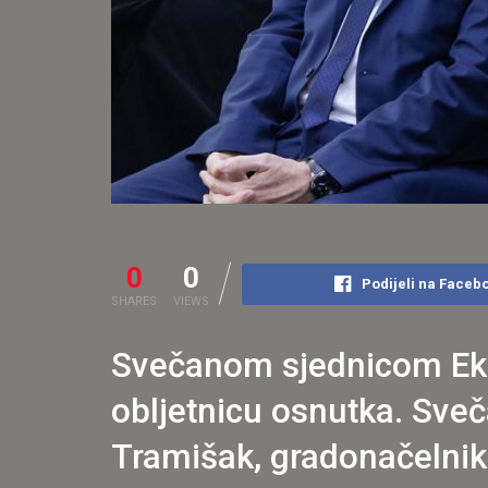
0
0
Podijeli na Faceb
SHARES
VIEWS
Svečanom sjednicom Ekon
obljetnicu osnutka. Sve
Tramišak, gradonačelnik 