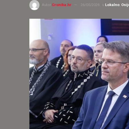
Autor
Cronika.hr
26/05/2026
u
Lokalno
,
Osij