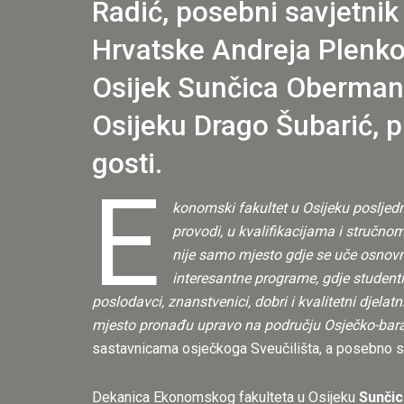
Radić, posebni savjetnik
Hrvatske Andreja Plenko
Osijek Sunčica Oberman 
Osijeku Drago Šubarić, pr
gosti.
E
konomski fakultet u Osijeku posljedn
provodi, u kvalifikacijama i stručno
nije samo mjesto gdje se uče osnovn
interesantne programe, gdje studenti
poslodavci, znanstvenici, dobri i kvalitetni djela
mjesto pronađu upravo na području Osječko-bara
sastavnicama osječkoga Sveučilišta, a posebno s 
Dekanica Ekonomskog fakulteta u Osijeku
Sunčic