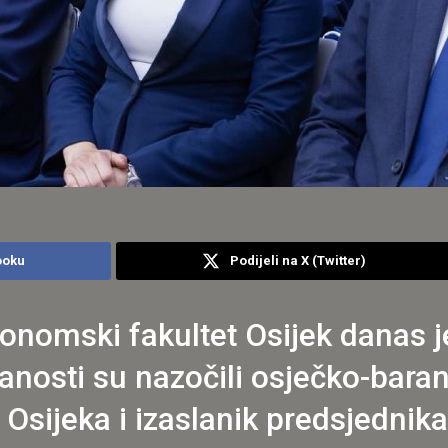
ooku
Podijeli na X (Twitter)
omski fakultet Osijek danas je 
čanosti su nazočili osječko-bara
Osijeka i izaslanik predsjednik