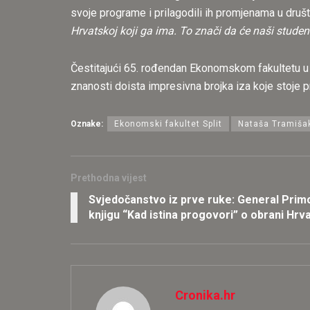
svoje programe i prilagodili ih promjenama u društv
Hrvatskoj koji ga ima. To znači da će naši studenti
Čestitajući 65. rođendan Ekonomskom fakultetu u
znanosti doista impresivna brojka iza koje stoje pr
Oznake:
Ekonomski fakultet Split
Nataša Tramiša
Prethodna vijest
Svjedočanstvo iz prve ruke: General Primo
knjigu “Kad istina progovori” o obrani Hr
Cronika.hr