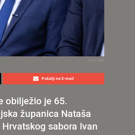
Izvor: OBŽ
Pošalji na E-mail
obilježio je 65.
njska županica Nataša
a Hrvatskog sabora Ivan