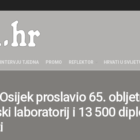
INTERVJU TJEDNA
PROMO
REFLEKTOR
HRVATI U SVIJET
sijek proslavio 65. obljet
i laboratorij i 13 500 di
i