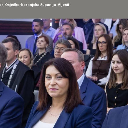
ek
,
Osječko-baranjska županija
,
Vijesti