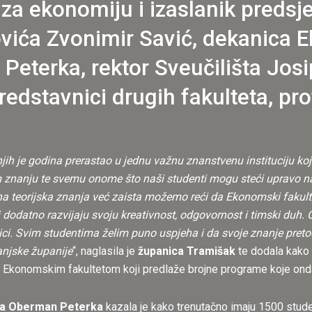
 za ekonomiju i izaslanik preds
vića Zvonimir Savić, dekanica 
Peterka, rektor Sveučilišta Jos
edstavnici drugih fakulteta, prof
jih je godina prerastao u jednu važnu znanstvenu instituciju koj
m znanju te svemu onome što naši studenti mogu steći upravo na 
a teorijska znanja već zaista možemo reći da Ekonomski fakult
 dodatno razvijaju svoju kreativnost, odgovornost i timski duh. O
tnici. Svim studentima želim puno uspjeha i da svoje znanje pret
njske županije
“, naglasila je
županica Tramišak
te dodala kako 
Ekonomskim fakultetom koji predlaže brojne programe koje onda 
a Oberman Peterka
kazala je kako trenutačno imaju 1500 studen