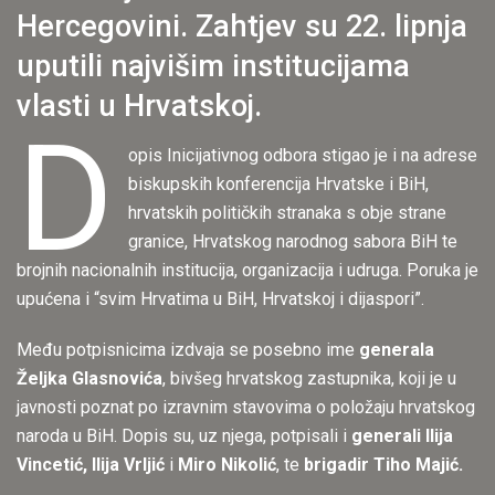
Hercegovini. Zahtjev su 22. lipnja
uputili najvišim institucijama
vlasti u Hrvatskoj.
D
opis Inicijativnog odbora stigao je i na adrese
biskupskih konferencija Hrvatske i BiH,
hrvatskih političkih stranaka s obje strane
granice, Hrvatskog narodnog sabora BiH te
brojnih nacionalnih institucija, organizacija i udruga. Poruka je
upućena i “svim Hrvatima u BiH, Hrvatskoj i dijaspori”.
Među potpisnicima izdvaja se posebno ime
generala
Željka Glasnovića
, bivšeg hrvatskog zastupnika, koji je u
javnosti poznat po izravnim stavovima o položaju hrvatskog
naroda u BiH. Dopis su, uz njega, potpisali i
generali Ilija
Vincetić, Ilija Vrljić
i
Miro Nikolić
, te
brigadir Tiho Majić.