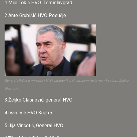
1.Mijo Tokić HVO Tomislavgrad
2.Ante Grubišić HVO Posušje
General HVO-a u mirovini i bivši zastupnik u Hrvatskom (državnom) saboru Željko
Glasnović
3.Željko Glasnović, general HVO
4.Ivan Ivić HVO Kupres
5.Ilija Vincetić, General HVO