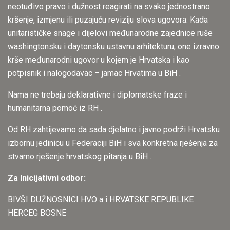
neotuđivo pravo i dužnost reagirati na svako jednostrano
kršenje, izmjenu ili puzajuću reviziju slova ugovora. Kada
unitarističke snage i dijelovi međunarodne zajednice ruše
washingtonsku i daytonsku ustavnu arhitekturu, one izravno
krše međunarodni ugovor u kojem je Hrvatska i kao
potpisnik i nalogodavac – jamac Hrvatima u BiH .
Nama ne trebaju deklarativne i diplomatske fraze i
humanitarna pomoć iz RH .
Od RH zahtijevamo da sada djelatno i javno podrži Hrvatsku
izbornu jedinicu u Federaciji BiH i sva konkretna rješenja za
stvarno rješenje hrvatskog pitanja u BiH .
Za Inicijativni odbor:
BIVŠI DUŽNOSNICI HVO a i HRVATSKE REPUBLIKE
HERCEG BOSNE