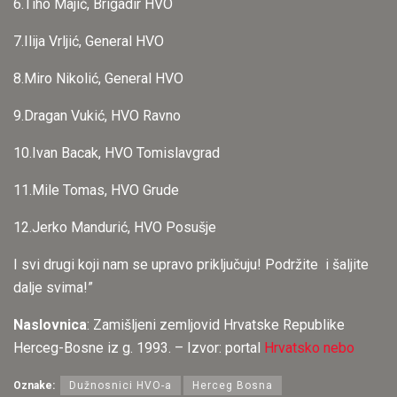
6.Tiho Majić, Brigadir HVO
7.Ilija Vrljić, General HVO
8.Miro Nikolić, General HVO
9.Dragan Vukić, HVO Ravno
10.Ivan Bacak, HVO Tomislavgrad
11.Mile Tomas, HVO Grude
12.Jerko Mandurić, HVO Posušje
I svi drugi koji nam se upravo priključuju! Podržite i šaljite
dalje svima!”
Naslovnica
: Zamišljeni zemljovid Hrvatske Republike
Herceg-Bosne iz g. 1993. – Izvor: portal
Hrvatsko nebo
Oznake:
Dužnosnici HVO-a
Herceg Bosna