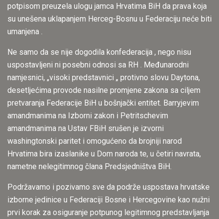
potpisom preuzela ulogu jamca Hrvatima BiH da prava koja
su unešena uklapanjem Herceg-Bosnu u Federaciju neće biti
umanjena .
Ne samo da se nije dogodila konfederacija , nego nisu
uspostavljeni ni posebni odnosi sa RH . Međunarodni
namjesnici, „visoki predstavnici „ protivno slovu Daytona,
desetljećima provode nasilne promjene zakona sa ciljem
pretvaranja Federacije BiH u bošnjački entitet. Barryjevim
amandmanima na Izborni zakon i Petritschevim
amandmanima na Ustav FBiH srušen je izvorni
washingtonski paritet i omogućeno da brojniji narod
Hrvatima bira izaslanike u Dom naroda te, u četiri navrata,
nametne nelegitimnog člana Predsjedništva BiH.
Podržavamo i pozivamo sve da podrže uspostava hrvatske
izborne jedinice u Federaciji Bosne i Hercegovine kao nužni
prvi korak za osiguranje potpunog legitimnog predstavljanja