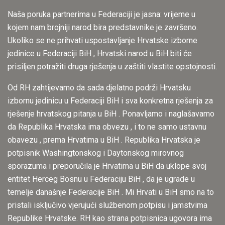
Naša poruka partnerima u Federaciji je jasna: vrijeme u
kojem nam brojniji narod bira predstavnike je završeno.
Ukoliko se ne prihvati uspostavljanje Hrvatske izborne
jedinice u Federaciji BiH , Hrvatski narod u BiH biti će
prisiljen potražiti druga rješenja u zaštiti vlastite opstojnosti.
Od RH zahtijevamo da sada djelatno podrži Hrvatsku
izbornu jedinicu u Federaciji BiH i sva konkretna rješenja za
rješenje hrvatskog pitanja u BiH . Ponavljamo i naglašavamo
da Republika Hrvatska ima obvezu , i to ne samo ustavnu
obavezu , prema Hrvatima u BiH . Republika Hrvatska je
potpisnik Washingtonskog i Daytonskog mirovnog
sporazuma i preporučila je Hrvatima u BiH da uklope svoj
entitet Herceg Bosnu u Federaciju BiH , da je ugrade u
temelje današnje Federacije BiH . Mi Hrvati u BiH smo na to
pristali isključivo vjerujući službenom potpisu i jamstvima
Republike Hrvatske. RH kao strana potpisnica ugovora ima