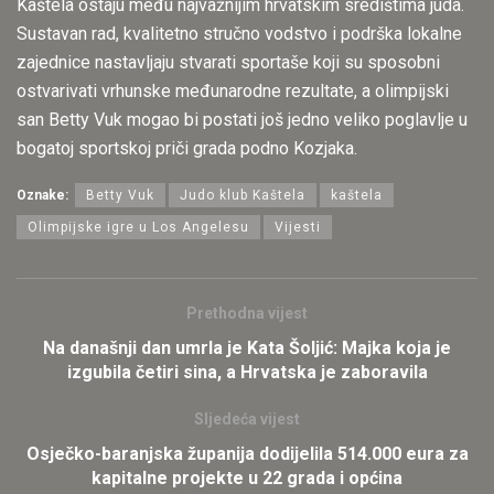
Kaštela ostaju među najvažnijim hrvatskim središtima juda.
Sustavan rad, kvalitetno stručno vodstvo i podrška lokalne
zajednice nastavljaju stvarati sportaše koji su sposobni
ostvarivati vrhunske međunarodne rezultate, a olimpijski
san Betty Vuk mogao bi postati još jedno veliko poglavlje u
bogatoj sportskoj priči grada podno Kozjaka.
Oznake:
Betty Vuk
Judo klub Kaštela
kaštela
Olimpijske igre u Los Angelesu
Vijesti
Prethodna vijest
Na današnji dan umrla je Kata Šoljić: Majka koja je
izgubila četiri sina, a Hrvatska je zaboravila
Sljedeća vijest
Osječko-baranjska županija dodijelila 514.000 eura za
kapitalne projekte u 22 grada i općina