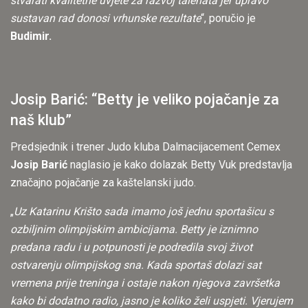
stvarati kvalitetne uvjete za razvoj talenata jer upravo
sustavan rad donosi vrhunske rezultate
“, poručio je
Budimir.
Josip Barić: “Betty je veliko pojačanje za
naš klub”
Predsjednik i trener Judo kluba Dalmacijacement Cemex
Josip Barić
naglasio je kako dolazak Betty Vuk predstavlja
značajno pojačanje za kaštelanski judo.
„
Uz Katarinu Krišto sada imamo još jednu sportašicu s
ozbiljnim olimpijskim ambicijama. Betty je iznimno
predana radu i u potpunosti je podredila svoj život
ostvarenju olimpijskog sna. Kada sportaš dolazi sat
vremena prije treninga i ostaje nakon njegova završetka
kako bi dodatno radio, jasno je koliko želi uspjeti. Vjerujem