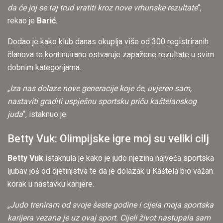
da će joj se taj trud vratiti kroz nove vrhunske rezultate
“,
rekao je
Barić
.
Dodao je kako klub danas okuplja više od 300 registriranih
članova te kontinuirano ostvaruje zapažene rezultate u svim
dobnim kategorijama.
„
Iza nas dolaze nove generacije koje će, uvjeren sam,
nastaviti graditi uspješnu sportsku priču kaštelanskog
juda
“, istaknuo je.
Betty Vuk: Olimpijske igre moj su veliki cilj
Betty Vuk
istaknula je kako je judo njezina najveća sportska
ljubav još od djetinjstva te da je dolazak u Kaštela bio važan
korak u nastavku karijere.
„
Judo treniram od svoje šeste godine i cijela moja sportska
karijera vezana je uz ovaj sport. Cijeli život nastupala sam