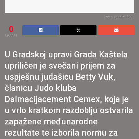
Izvor: Grad Kaštela
0
SHARES
U Gradskoj upravi Grada Kaštela
upriličen je svečani prijem za
uspješnu judašicu Betty Vuk,
članicu Judo kluba
Dalmacijacement Cemex, koja je
u vrlo kratkom razdoblju ostvarila
zapažene međunarodne
rezultate te izborila normu za