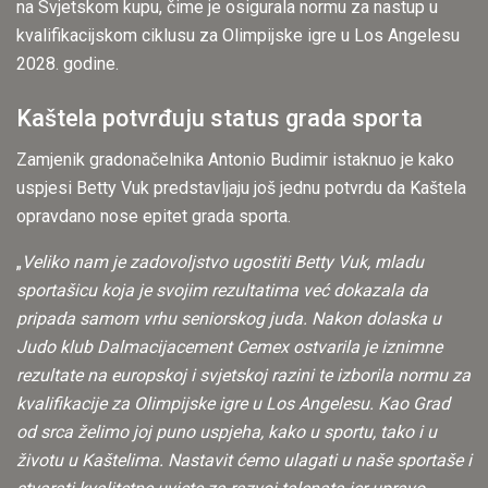
na Svjetskom kupu, čime je osigurala normu za nastup u
kvalifikacijskom ciklusu za Olimpijske igre u Los Angelesu
2028. godine.
Kaštela potvrđuju status grada sporta
Zamjenik gradonačelnika Antonio Budimir istaknuo je kako
uspjesi Betty Vuk predstavljaju još jednu potvrdu da Kaštela
opravdano nose epitet grada sporta.
„
Veliko nam je zadovoljstvo ugostiti Betty Vuk, mladu
sportašicu koja je svojim rezultatima već dokazala da
pripada samom vrhu seniorskog juda. Nakon dolaska u
Judo klub Dalmacijacement Cemex ostvarila je iznimne
rezultate na europskoj i svjetskoj razini te izborila normu za
kvalifikacije za Olimpijske igre u Los Angelesu. Kao Grad
od srca želimo joj puno uspjeha, kako u sportu, tako i u
životu u Kaštelima. Nastavit ćemo ulagati u naše sportaše i