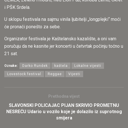
i PŠK Srdela.
U sklopu festivala na sajmu vinila ljubitelji „longplejki“ moći
će pronaći ponešto za sebe.
Organizator festivala je Kaštelansko kazalište, a oni vam
poručuju da ne kasnite jer koncerti u četvrtak počinju toćno u
21 sat.
Oznake:
Darko Rundek
kaštela
Lokalne vijesti
Lovestock festival
Reggae
Vijesti
Prethodna vijest
SLAVONSKI POLICAJAC PIJAN SKRIVIO PROMETNU
NESREĆU Udario u vozilo koje je dolazilo iz suprotnog
smijera