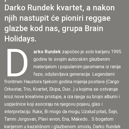
Darko Rundek kvartet, a nakon
njih nastupit će pioniri reggae
glazbe kod nas, grupa Brain
Holidays.
D
arko Rundek
započeo je solo karijeru 1995.
godine te svojim autorskim glazbenim
materijalom i popularnim pjesmama iz ranije
faze, oduševljava generacije. Legendarni
frontmen Haustora tijekom godina mijenja postave (Cargo
Orkestar, Trio, Kvartet, Ekipa, Duo…) u kojima se ostvaruje
kroz nove kreativne pristupe, a iza njega su brojni albumi i
uspješnice koji asociraju na njegovu pojavu, glas i
interpretaciju: Ruke, Bi mogo da mogu, Uzalud pitaš, Šejn,
Tamni Jorgovan, Plavi avion, Ena, Makedo… S bogatom
karijerom u kazališnom i glazbenom smislu, Darko Rundek