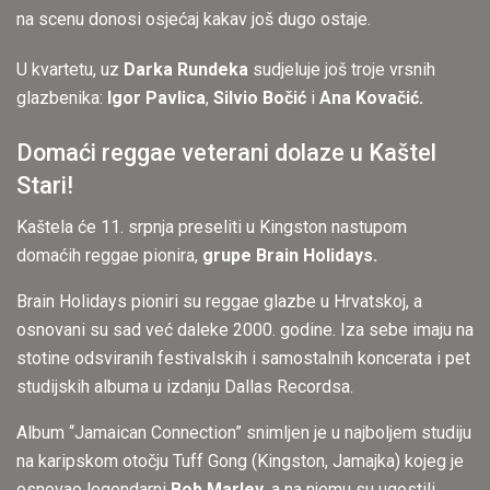
na scenu donosi osjećaj kakav još dugo ostaje.
U kvartetu, uz
Darka Rundeka
sudjeluje još troje vrsnih
glazbenika:
Igor Pavlica
,
Silvio Bočić
i
Ana Kovačić.
Domaći reggae veterani dolaze u Kaštel
Stari!
Kaštela će 11. srpnja preseliti u Kingston nastupom
domaćih reggae pionira,
grupe Brain Holidays.
Brain Holidays pioniri su reggae glazbe u Hrvatskoj, a
osnovani su sad već daleke 2000. godine. Iza sebe imaju na
stotine odsviranih festivalskih i samostalnih koncerata i pet
studijskih albuma u izdanju Dallas Recordsa.
Album “Jamaican Connection” snimljen je u najboljem studiju
na karipskom otočju Tuff Gong (Kingston, Jamajka) kojeg je
osnovao legendarni
Bob Marley,
a na njemu su ugostili