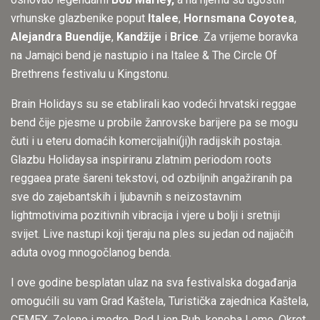
vrhunske glazbenike poput
Italee
,
Hornsmana Coyotea
,
Alejandra Buendije
,
Kandžije
i
Brice
. Za vrijeme boravka
na Jamajci bend je nastupio i na Italee & The Circle Of
Brethrens festivalu u Kingstonu.
Brain Holidays su se etablirali kao vodeći hrvatski reggae
bend čije pjesme u probile žanrovske barijere pa se mogu
čuti i u eteru domaćih komercijalni(ji)h radijskih postaja.
Glazbu Holidaysa inspiriranu zlatnim periodom roots
reggaea prate šareni tekstovi, od ozbiljnih angažiranih pa
sve do zajebantskih i ljubavnih s neizostavnim
lightmotivima pozitivnih vibracija i vjere u bolji i sretniji
svijet. Live nastupi koji tjeraju na ples su jedan od najjačih
aduta ovog mnogočlanog benda.
I ove godine besplatan ulaz na sva festivalska događanja
omogućili su vam Grad Kaštela, Turistička zajednica Kaštela,
CEMEX, Zeleno i modro, Red Lion Pub, konoba Lemo, Okret