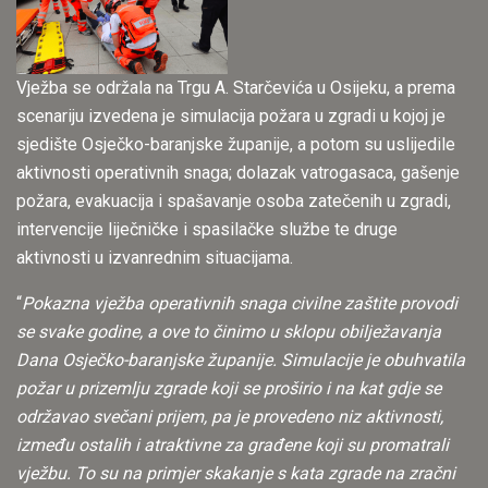
Vježba se održala na Trgu A. Starčevića u Osijeku, a prema
scenariju izvedena je simulacija požara u zgradi u kojoj je
sjedište Osječko-baranjske županije, a potom su uslijedile
aktivnosti operativnih snaga; dolazak vatrogasaca, gašenje
požara, evakuacija i spašavanje osoba zatečenih u zgradi,
intervencije liječničke i spasilačke službe te druge
aktivnosti u izvanrednim situacijama.
“
Pokazna vježba operativnih snaga civilne zaštite provodi
se svake godine, a ove to činimo u sklopu obilježavanja
Dana Osječko-baranjske županije. Simulacije je obuhvatila
požar u prizemlju zgrade koji se proširio i na kat gdje se
održavao svečani prijem, pa je provedeno niz aktivnosti,
između ostalih i atraktivne za građene koji su promatrali
vježbu. To su na primjer skakanje s kata zgrade na zračni