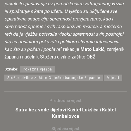
jastuk ili spašavanje uz pomoć košare vatrogasnog vozila
ili spuštanje s kata po užetu. U vježbu su uključene sve
operativne snage čiju spremnost provjeravamo, kao i
spremnost opreme i svih raspoloživih resursa, a možemo
reći da je vježba potvrdila visoku spremnost svih postrojbi,
što su uostalom pokazali i prilikom stvarnih intervencija
kao što su požari i poplave
,” rekao je
Mato Lukić
, zamjenik
župana i načelnik Stožera civilne zaštite OBŽ.
Oznake:
Pokazna vježba
Stožer civilne zaštite Osječko-baranjske županije
Vijesti
Prethodna vijest
Sutra bez vode dijelovi Kaštel Lukšića i Kaštel
Kambelovca
Sljedeća vijest