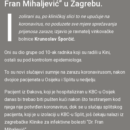
Fran Mihaljević” u Zagrebu.
I
zolirani su, po kliničkoj slici to ne upućuje na
koronavirus, no poduzete sve mjere sprečavanja
prijenosa zaraze,
izjavio je ravnatelj vinkovačke
bolnice
Krunoslav Šporčić.
Oni su dio grupe od 10-ak radnika koji su radili u Kini,
ostali su pod kontrolom epidemiologa.
To su novi slučajevi sumnje na zarazu koronavirusom, nakon
dvojice pacijenata u Osijeku i Splitu u nedjelju.
Pacijent iz Đakova, koji je hospitaliziran u KBC-u Osijek
danas bi trebao biti pušten kući nakon što testiranjem kod
njega nije potvrđen koronavirus, dok se u slučaju splitskog
pacijenta, koji je u izolaciji u KBC-u Split, još čekaju nalazi iz
zagrebačke Klinike za infektivne bolesti “Dr. Fran
Mihaljević”.