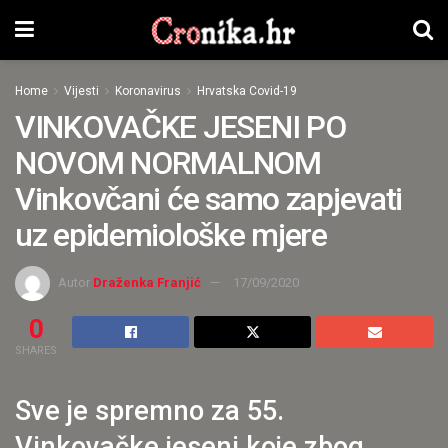
Home
Vijesti
Koronavirus
Hrvatska Covid-19
VINKOVAČKE JESENI PO
NOVOM NORMALNOM
Vinkovčani će samo zapjevati
uz epidemiološke mjere
Autor
Draženka Franjić
17/09/2020
0
SHARES
Sve je spremno za 55.
Vinkovačke jeseni koje zbog