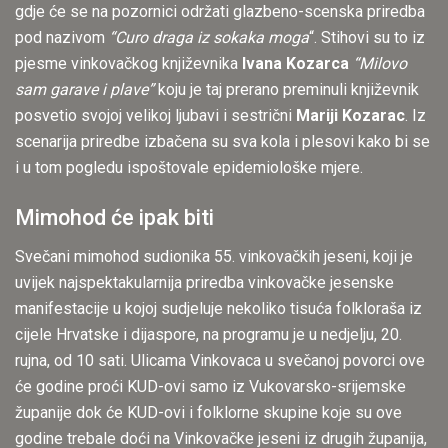
gdje će se na pozornici održati glazbeno-scenska priredba
pod nazivom
“Curo draga iz sokaka moga
“. Stihovi su to iz
pjesme vinkovačkog književnika
Ivana Kozarca
“Milovo
sam garave i plave”
koju je taj prerano preminuli književnik
posvetio svojoj velikoj ljubavi i sestrični
Mariji Kozarac
. Iz
scenarija priredbe izbačena su sva kola i plesovi kako bi se
i u tom pogledu ispoštovale epidemiološke mjere.
Mimohod će ipak biti
Svečani mimohod sudionika 55. vinkovačkih jeseni, koji je
uvijek najspektakularnija priredba vinkovačke jesenske
manifestacije u kojoj sudjeluje nekoliko tisuća folkloraša iz
cijele Hrvatske i dijaspore, na programu je u nedjelju, 20.
rujna, od 10 sati. Ulicama Vinkovaca u svečanoj povorci ove
će godine proći KUD-ovi samo iz Vukovarsko-srijemske
županije dok će KUD-ovi i folklorne skupine koje su ove
godine trebale doći na Vinkovačke jeseni iz drugih županija,