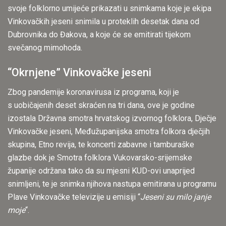
svoje folklorno umijeće prikazati u snimkama koje je ekipa
Vinkovačkih jeseni snimila u proteklih desetak dana od
Dubrovnika do Đakova, a koje će se emitirati tijekom
svečanog mimohoda.
“Okrnjene” Vinkovačke jeseni
Zbog pandemije koronavirusa iz programa, koji je
s uobičajenih deset skraćen na tri dana, ove je godine
izostala Državna smotra hrvatskog izvornog folklora, Dječje
Vinkovačke jeseni, Međužupanijska smotra folkora dječjih
skupina, Etno revija, te koncerti zabavne i tamburaške
glazbe dok je Smotra folklora Vukovarsko-srijemske
županije održana tako da su mjesni KUD-ovi unaprijed
snimljeni, te je snimka njihova nastupa emitirana u programu
Plave Vinkovačke televizije u emisiji “
Jeseni su milo janje
moje
“.