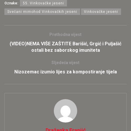
Oznake:
55. Vinkovačke jeseni
Svečani mimohod Vinkovačkih jeseni
Vinkovačke jeseni
Prethodna vijest
(VIDEO)NEMA VIŠE ZAŠTITE Barišić, Grgić i Puljašić
ostali bez saborskog imuniteta
Sljedeća vijest
Nizozemac izumio lijes za kompostiranje tijela
Draženka Franjić