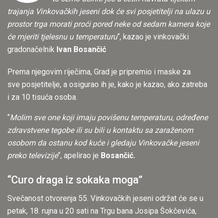
trajanja Vinkovačkih jeseni dok će svi posjetitelji na ulazu u
prostor trga morati proći pored neke od sedam kamera koje
će mjeriti tjelesnu u temperaturu
“, kazao je vinkovački
gradonačelnik
Ivan Bosančić
Prema njegovim riječima, Grad je pripremio i maske za
sve posjetitelje, a osigurao ih je, kako je kazao, ako zatreba
i za 10 tisuća osoba.
“
Molim sve one koji imaju povišenu temperaturu, određene
zdravstvene tegobe ili su bili u kontaktu sa zaraženom
osobom da ostanu kod kuće i gledaju Vinkovačke jeseni
preko televizije
“, apelirao je
Bosančić.
“Curo draga iz sokaka moga”
Svečanost otvorenja 55. Vinkovačkih jeseni održat će se u
petak, 18. rujna u 20 sati na Trgu bana Josipa Šokčevića,