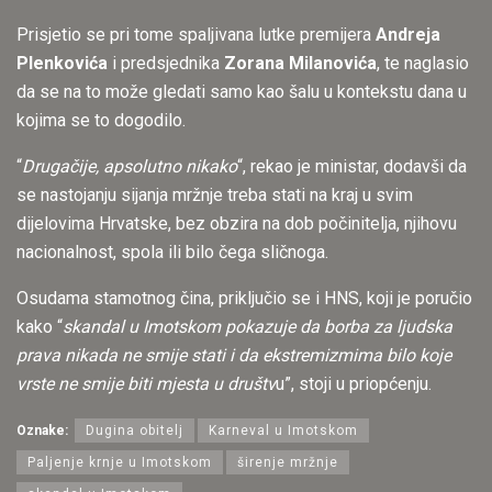
Prisjetio se pri tome spaljivana lutke premijera
Andreja
Plenkovića
i predsjednika
Zorana Milanovića
, te naglasio
da se na to može gledati samo kao šalu u kontekstu dana u
kojima se to dogodilo.
“
Drugačije, apsolutno nikako
“, rekao je ministar, dodavši da
se nastojanju sijanja mržnje treba stati na kraj u svim
dijelovima Hrvatske, bez obzira na dob počinitelja, njihovu
nacionalnost, spola ili bilo čega sličnoga.
Osudama stamotnog čina, priključio se i HNS, koji je poručio
kako “
skandal u Imotskom pokazuje da borba za ljudska
prava nikada ne smije stati i da ekstremizmima bilo koje
vrste ne smije biti mjesta u društv
u”, stoji u priopćenju.
Oznake:
Dugina obitelj
Karneval u Imotskom
Paljenje krnje u Imotskom
širenje mržnje