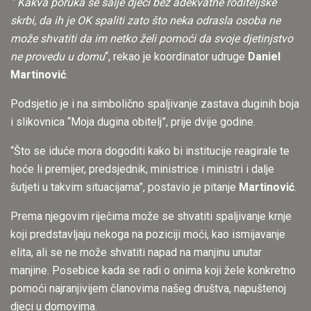
” Kakva poruka se šalje djeci bez adekvatne roditeljske
skrbi, da ih je OK spaliti zato što neka odrasla osoba ne
može shvatiti da im netko želi pomoći da svoje djetinjstvo
ne provedu u domu
“, rekao je koordinator udruge
Daniel
Martinović
.
Podsjetio je i na simbolično spaljivanje zastava duginih boja
i slikovnica “Moja dugina obitelj”, prije dvije godine.
“Što se iduće mora dogoditi kako bi institucije reagirale te
hoće li premijer, predsjednik, ministrice i ministri i dalje
šutjeti u takvim situacijama”, postavio je pitanje
Martinović
.
Prema njegovim riječima može se shvatiti spaljivanje krnje
koji predstavljaju nekoga na poziciji moći, kao ismijavanje
elita, ali se ne može shvatiti napad na manjinu unutar
manjine. Posebice kada se radi o onima koji žele konkretno
pomoći najranjivijem članovima našeg društva, napuštenoj
djeci u domovima.