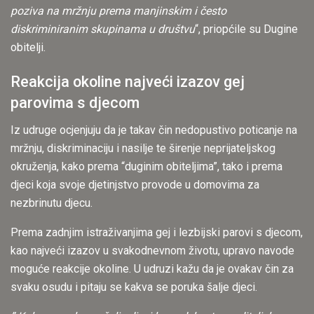
poziva na mržnju prema manjinskim i često
diskriminiranim skupinama u društvu
“, priopćile su Dugine
obitelji.
Reakcija okoline najveći izazov gej
parovima s djecom
Iz udruge ocjenjuju da je takav čin nedopustivo poticanje na
mržnju, diskriminaciju i nasilje te širenje neprijateljskog
okruženja, kako prema “duginim obiteljima”, tako i prema
djeci koja svoje djetinjstvo provode u domovima za
nezbrinutu djecu.
Prema zadnjim istraživanjima gej i lezbijski parovi s djecom,
kao najveći izazov u svakodnevnom životu, upravo navode
moguće reakcije okoline. U udruzi kažu da je ovakav čin za
svaku osudu i pitaju se kakva se poruka šalje djeci.