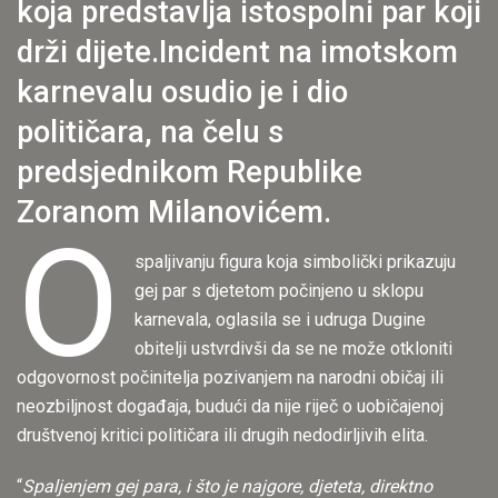
koja predstavlja istospolni par koji
drži dijete.Incident na imotskom
karnevalu osudio je i dio
političara, na čelu s
predsjednikom Republike
Zoranom Milanovićem.
O
spaljivanju figura koja simbolički prikazuju
gej par s djetetom počinjeno u sklopu
karnevala, oglasila se i udruga Dugine
obitelji ustvrdivši da se ne može otkloniti
odgovornost počinitelja pozivanjem na narodni običaj ili
neozbiljnost događaja, budući da nije riječ o uobičajenoj
društvenoj kritici političara ili drugih nedodirljivih elita.
“
Spaljenjem gej para, i što je najgore, djeteta, direktno