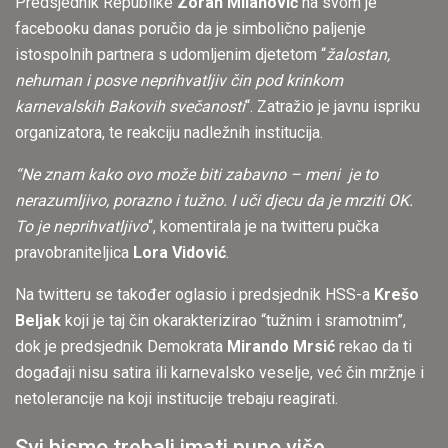
Predsjednik Republike
Zoran Milanović
na svom je
facebooku danas poručio da je simbolično paljenje
istospolnih partnera s udomljenim djetetom “
žalostan,
nehuman i posve neprihvatljiv čin pod krinkom
karnevalskih Bakovih svečanosti
“. Zatražio je javnu ispriku
organizatora, te reakciju nadležnih institucija.
“Ne znam kako ovo može biti zabavno – meni je to
nerazumljivo, porazno i tužno. I uči djecu da je mrziti OK.
To je neprihvatljivo
“, komentirala je na twitteru pučka
pravobraniteljica
Lora Vidović
.
Na twitteru se također oglasio i predsjednik HSS-a
Krešo
Beljak
koji je taj čin okarakterizirao “tužnim i sramotnim”,
dok je predsjednik Demokrata
Mirando Mrsić
rekao da ti
događaji nisu satira ili karnevalsko veselje, već čin mržnje i
netolerancije na koji institucije trebaju reagirati.
Svi bismo trebali imati puno više