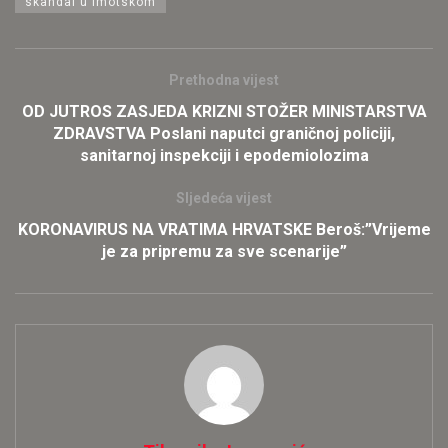
skandal u Imotskom
Prethodna vijest
OD JUTROS ZASJEDA KRIZNI STOŽER MINISTARSTVA
ZDRAVSTVA Poslani naputci graničnoj policiji,
sanitarnoj inspekciji i epodemiolozima
Sljedeća vijest
KORONAVIRUS NA VRATIMA HRVATSKE Beroš:”Vrijeme
je za pripremu za sve scenarije”