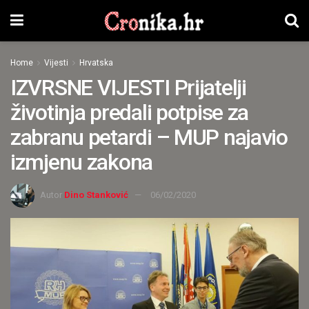
Home
Vijesti
Hrvatska
IZVRSNE VIJESTI Prijatelji
životinja predali potpise za
zabranu petardi – MUP najavio
izmjenu zakona
Autor
Dino Stanković
06/02/2020