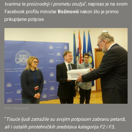
tvarima te proizvodnji i prometu oružja
“, napisao je na svom
Facebook profilu ministar
Božinović
nakon što je primio
prikupljene potpise.
Foto: Facebook
“
Tisuće ljudi zatražile su svojim potpisom zabranu petardi,
ali i ostalih pirotehničkih sredstava kategorija F2 i F3,