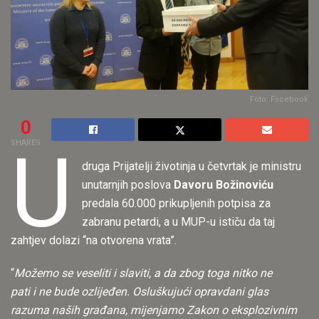
Foto: Facebook
0
U
SHARES
druga Prijatelji životinja u četvrtak je ministru
unutarnjih poslova
Davoru Božinoviću
predala 60.000 prikupljenih potpisa za
zabranu petardi, a u MUP-u ističu da taj
zahtjev dolazi “na otvorena vrata”.
“
Možemo se veseliti i slaviti, a da zbog toga nitko ne
pati i ne bude ozlijeđen. Osluškujući opravdani glas
razuma naših građana, mijenjamo Zakon o eksplozivnim