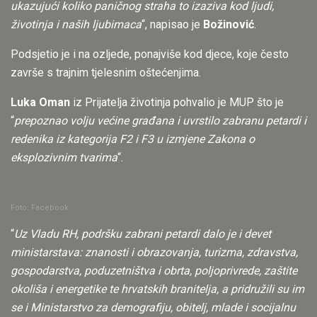
ukazujući koliko paničnog straha to izaziva kod ljudi,
životinja i naših ljubimaca
“, napisao je
Božinović
.
Podsjetio je i na ozljede, ponajviše kod djece, koje često
završe s trajnim tjelesnim oštećenjima.
Luka Oman
iz Prijatelja životinja pohvalio je MUP što je
“
prepoznao volju većine građana i uvrstilo zabranu petardi i
redenika iz kategorija F2 i F3 u izmjene Zakona o
eksplozivnim tvarima
“.
Foto: Facebook
“
Uz Vladu RH, podršku zabrani petardi dalo je i devet
ministarstava: znanosti i obrazovanja, turizma, zdravstva,
gospodarstva, poduzetništva i obrta, poljoprivrede, zaštite
okoliša i energetike te hrvatskih branitelja, a pridružili su im
se i Ministarstvo za demografiju, obitelj, mlade i socijalnu