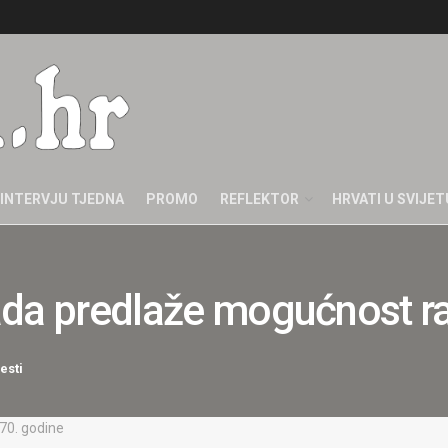
INTERVJU TJEDNA
PROMO
REFLEKTOR
HRVATI U SVIJET
vlada predlaže mogućnost r
jesti