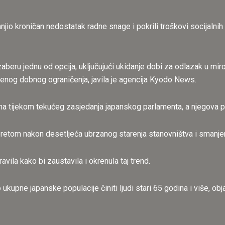
io kroničan nedostatak radne snage i pokrili troškovi socijalnih
beru jednu od opcija, uključujući ukidanje dobi za odlazak u miro
enog dobnog ograničenja, javila je agencija Kyodo News.
ona tijekom tekućeg zasjedanja japanskog parlamenta, a njegova p
etom nakon desetljeća ubrzanog starenja stanovništva i smanje
avila kako bi zaustavila i okrenula taj trend.
pne japanske populacije činiti ljudi stari 65 godina i više, objav