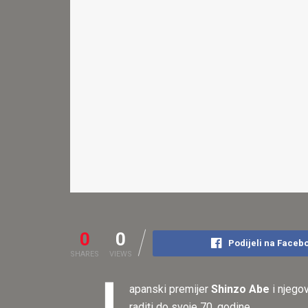
0
0
Podijeli na Faceb
SHARES
VIEWS
apanski premijer
Shinzo Abe
i njego
raditi do svoje 70. godine.