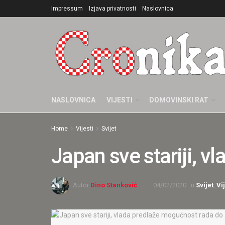
Impressum
Izjava privatnosti
Naslovnica
NASLOVNICA
VIJESTI
DOMOVINSKI RAT
Home
Vijesti
Svijet
Japan sve stariji, 
Autor
Dino Stanković
04/02/2020
u
Svijet
,
Vi