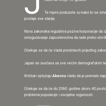
J
Te mjere poduzete su kako bi se smanj
postaje sve starije.
Nova zakonska regulativa poziva korporacije da iza
omogućavanje zaposlenicima da rade preko utvrđ
Očekuje se da će vlada predstaviti prijedlog zak
Japan se suočava sa sve većim demografskim ter
Kritičari optužuju
Abeovu
vladu da je premalo napr
Očekuje se da će do 2060. godine skoro 40 posto uku
problema populacije i socijalne sigurnosti.