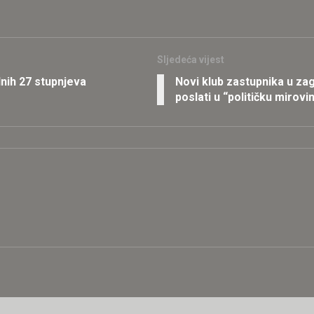
Sljedeća vijest
nih 27 stupnjeva
Novi klub zastupnika u zag
poslati u “političku mirovi