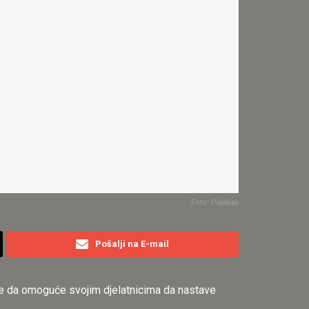
Foto: Pixabay
Pošalji na E-mail
tke da omoguće svojim djelatnicima da nastave