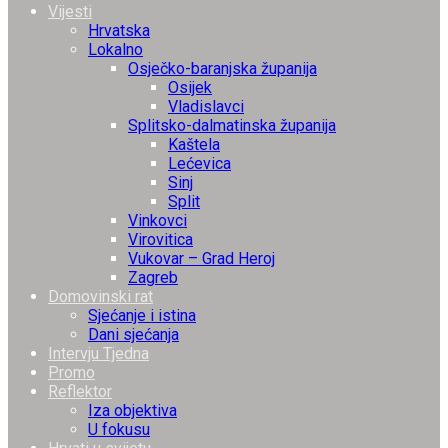
Vijesti
Hrvatska
Lokalno
Osječko-baranjska županija
Osijek
Vladislavci
Splitsko-dalmatinska županija
Kaštela
Lećevica
Sinj
Split
Vinkovci
Virovitica
Vukovar – Grad Heroj
Zagreb
Domovinski rat
Sjećanje i istina
Dani sjećanja
Intervju Tjedna
Promo
Reflektor
Iza objektiva
U fokusu