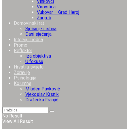
Vinkovci
Virovitica
Vukovar – Grad Heroj
Zagreb
Domovinski rat
Sjećanje i istina
Dani sjećanja
Intervju Tjedna
Promo
Reflektor
Iza objektiva
U fokusu
Hrvati u svijetu
Zdravlje
Psihologija
Kolumne
Mladen Pavković
Vjekoslav Krsnik
Draženka Franjić
No Result
View All Result