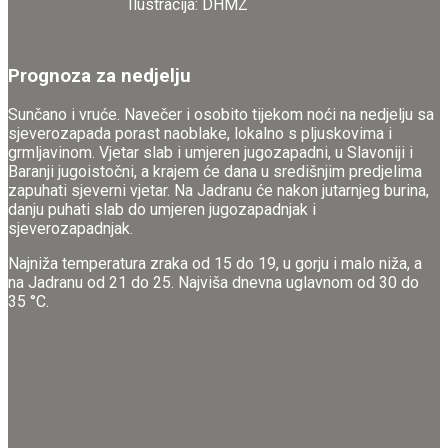
Ilustracija: DHMZ
Prognoza za nedjelju
Sunčano i vruće. Navečer i osobito tijekom noći na nedjelju sa
sjeverozapada porast naoblake, lokalno s pljuskovima i
grmljavinom. Vjetar slab i umjeren jugozapadni, u Slavoniji i
Baranji jugoistočni, a krajem će dana u središnjim predjelima
zapuhati sjeverni vjetar. Na Jadranu će nakon jutarnjeg burina,
danju puhati slab do umjeren jugozapadnjak i
sjeverozapadnjak.
Najniža temperatura zraka od 15 do 19, u gorju i malo niža, a
na Jadranu od 21 do 25. Najviša dnevna uglavnom od 30 do
35 °C.