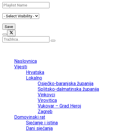
No Result
View All Result
Naslovnica
Vijesti
Hrvatska
Lokalno
Osječko-baranjska županija
Splitsko-dalmatinska županija
Vinkovci
Virovitica
Vukovar – Grad Heroj
Zagreb
Domovinski rat
Sjećanje i istina
Dani sjećanja