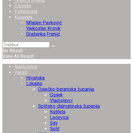
Hrvati u svijetu
Zdravlje
Psihologija
Kolumne
Mladen Pavković
Vjekoslav Krsnik
Draženka Franjić
No Result
View All Result
Naslovnica
Vijesti
Hrvatska
Lokalno
Osječko-baranjska županija
Osijek
Vladislavci
Splitsko-dalmatinska županija
Kaštela
Lećevica
Sinj
Split