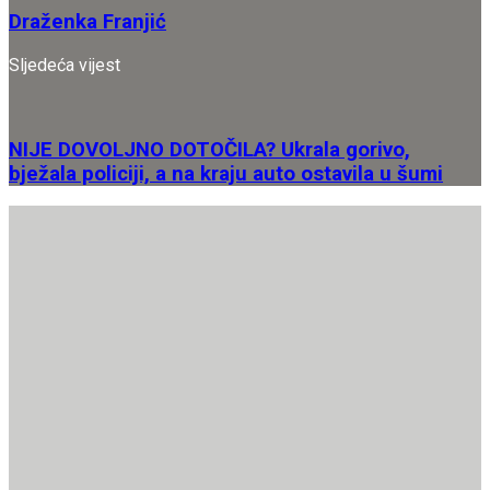
Draženka Franjić
Sljedeća vijest
NIJE DOVOLJNO DOTOČILA? Ukrala gorivo,
bježala policiji, a na kraju auto ostavila u šumi