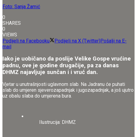
Foto: Sanja Žamić
0
SHARES
0
VIEWS
Podijeli na Facebooku
Podijeli na X (Twitter)
Pošalji na E-
mail
Iako je uobičano da poslije Velike Gospe vrućine
padnu, ove je godine drugačije, pa za danas
DHMZ najavljuje sunčan i i vruć dan.
Vjetar u unutrašnjosti uglavnom slab. Na Jadranu će puhati
slab do umjeren sjeverozapadnjak i jugozapadnjak, a još ujutro
uz obalu slaba do umjerena bura.
Ilustrucija: DHMZ