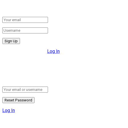
Fill the forms below to register
All fields are required.
Log In
Retrieve your password
Please enter your username or email address to reset your
password.
Log In
Add New Playlist