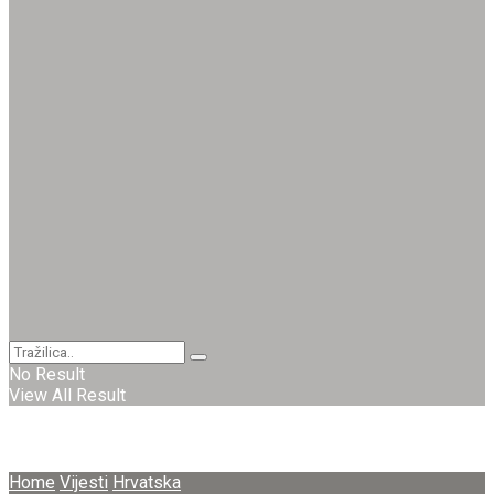
No Result
View All Result
Home
Vijesti
Hrvatska