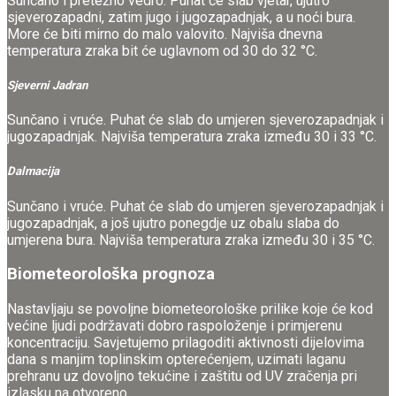
Sunčano i pretežno vedro. Puhat će slab vjetar, ujutro
sjeverozapadni, zatim jugo i jugozapadnjak, a u noći bura.
More će biti mirno do malo valovito. Najviša dnevna
temperatura zraka bit će uglavnom od 30 do 32 °C.
Sjeverni Jadran
Sunčano i vruće. Puhat će slab do umjeren sjeverozapadnjak i
jugozapadnjak. Najviša temperatura zraka između 30 i 33 °C.
Dalmacija
Sunčano i vruće. Puhat će slab do umjeren sjeverozapadnjak i
jugozapadnjak, a još ujutro ponegdje uz obalu slaba do
umjerena bura. Najviša temperatura zraka između 30 i 35 °C.
Biometeorološka prognoza
Nastavljaju se povoljne biometeorološke prilike koje će kod
većine ljudi podržavati dobro raspoloženje i primjerenu
koncentraciju. Savjetujemo prilagoditi aktivnosti dijelovima
dana s manjim toplinskim opterećenjem, uzimati laganu
prehranu uz dovoljno tekućine i zaštitu od UV zračenja pri
izlasku na otvoreno