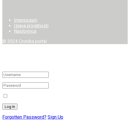
Impressum
Izjava privatnosti
Naslovnica
© 2024 Cronika portal
Welcome Back!
Login to your account below
Remember Me
Forgotten Password?
Sign Up
Create New Account!