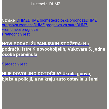
Ilustracija: DHMZ
Oznake:
DHMZ
DHMZ biometeorološka prognoza
DHMZ
prognoza vremena
DHMZ prognoza za sutra
DHMZ
vremenska prognoza
Prethodna vijest
NOVI PODACI ŽUPANIJSKIH STOŽERA: Na
području Istre 9 novooboljelih, Vukovara 5, jedna
osoba preminula
Sljedeća vijest
NIJE DOVOLJNO DOTOČILA? Ukrala gorivo,
bježala policiji, a na kraju auto ostavila u šumi