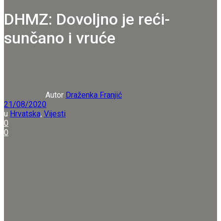
DHMZ: Dovoljno je reći-
sunčano i vruće
Autor
Draženka Franjić
21/08/2020
u
Hrvatska
,
Vijesti
0
0