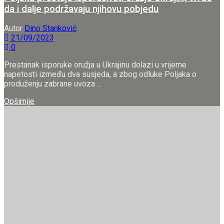
da i dalje podržavaju njihovu pobjedu
Autor
Dino Stanković
21/09/2023
0
Prestanak isporuke oružja u Ukrajinu dolazi u vrijeme
napetosti između dva susjeda, a zbog odluke Poljaka o
produženju zabrane uvoza ...
Details
Opširnije