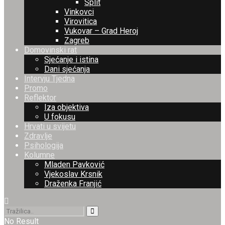
Split
Vinkovci
Virovitica
Vukovar – Grad Heroj
Zagreb
Domovinski rat
Sjećanje i istina
Dani sjećanja
Intervju Tjedna
Promo
Reflektor
Iza objektiva
U fokusu
Hrvati u svijetu
Zdravlje
Psihologija
Kolumne
Mladen Pavković
Vjekoslav Krsnik
Draženka Franjić
No Result