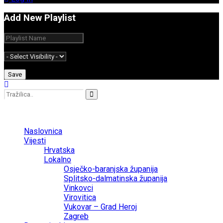
Add New Playlist
No Result
View All Result
Naslovnica
Vijesti
Hrvatska
Lokalno
Osječko-baranjska županija
Splitsko-dalmatinska županija
Vinkovci
Virovitica
Vukovar – Grad Heroj
Zagreb