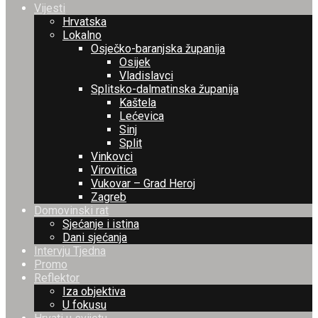
Vijesti
Hrvatska
Lokalno
Osječko-baranjska županija
Osijek
Vladislavci
Splitsko-dalmatinska županija
Kaštela
Lećevica
Sinj
Split
Vinkovci
Virovitica
Vukovar – Grad Heroj
Zagreb
Domovinski rat
Sjećanje i istina
Dani sjećanja
Intervju Tjedna
Promo
Reflektor
Iza objektiva
U fokusu