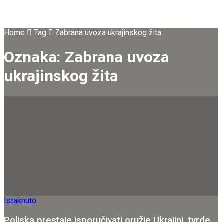
Home
Tag
Zabrana uvoza ukrajinskog žita
Oznaka:
Zabrana uvoza
ukrajinskog žita
Istaknuto
Poljska prestaje isporučivati oružje Ukrajini, tvrde