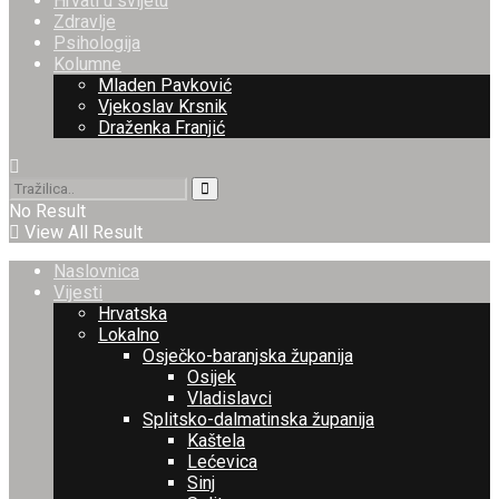
Hrvati u svijetu
Zdravlje
Psihologija
Kolumne
Mladen Pavković
Vjekoslav Krsnik
Draženka Franjić
No Result
View All Result
Naslovnica
Vijesti
Hrvatska
Lokalno
Osječko-baranjska županija
Osijek
Vladislavci
Splitsko-dalmatinska županija
Kaštela
Lećevica
Sinj