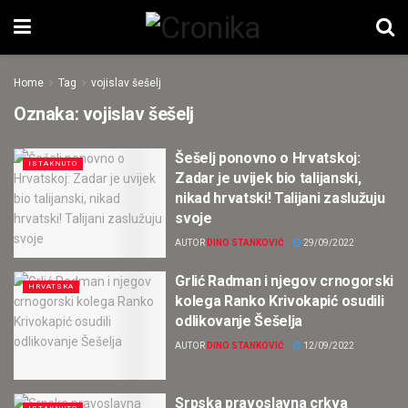
Home
Tag
vojislav šešelj
Oznaka:
vojislav šešelj
Šešelj ponovno o Hrvatskoj:
ISTAKNUTO
Zadar je uvijek bio talijanski,
nikad hrvatski! Talijani zaslužuju
svoje
AUTOR
DINO STANKOVIĆ
29/09/2022
Grlić Radman i njegov crnogorski
HRVATSKA
kolega Ranko Krivokapić osudili
odlikovanje Šešelja
AUTOR
DINO STANKOVIĆ
12/09/2022
Srpska pravoslavna crkva