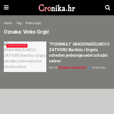
Home
Tag
Vinko Grgić
Oznaka:
Vinko Grgić
“POSRNULI” GRADONAČELNICI U
CRNA KRONIKA
ZATVORU Barišiću i Grgiću
određen jednomjesečni istražni
zatvor
AUTOR
TIHOMILA JOVANOVIĆ
19/09/2020