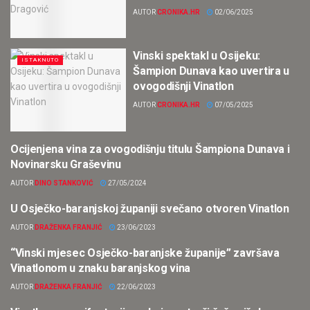
AUTOR
CRONIKA.HR
02/06/2025
Vinski spektakl u Osijeku:
ISTAKNUTO
Šampion Dunava kao uvertira u
ovogodišnji Vinatlon
AUTOR
CRONIKA.HR
07/05/2025
Ocijenjena vina za ovogodišnju titulu Šampiona Dunava i
LOKALNO
Novinarsku Graševinu
AUTOR
DINO STANKOVIĆ
27/05/2024
U Osječko-baranjskoj županiji svečano otvoren Vinatlon
ISTAKNUTO
AUTOR
DRAŽENKA FRANJIĆ
23/06/2023
“Vinski mjesec Osječko-baranjske županije” završava
ISTAKNUTO
Vinatlonom u znaku baranjskog vina
AUTOR
DRAŽENKA FRANJIĆ
22/06/2023