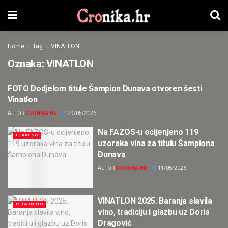
Home
Tag
VINATLON
Oznaka:
VINATLON
FOTO Dodjelom titule Šampion Dunava otvoren šesti
LOKALNO
Vinatlon
AUTOR
CRONIKA.HR
29/05/2026
Na FAZOS-u ocijenjeno 119
LOKALNO
uzoraka vina za titulu Šampiona
Dunava
AUTOR
CRONIKA.HR
11/05/2026
VINATLON 2025. Baranja slavila
ISTAKNUTO
vino, tradiciju i glazbu uz Doris
Dragović