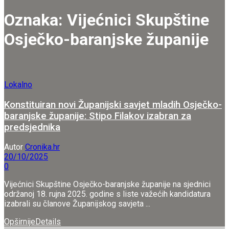
Oznaka:
Vijećnici Skupštine
Osječko-baranjske županije
Lokalno
Konstituiran novi Županijski savjet mladih Osječko-
baranjske županije: Stipo Filakov izabran za
predsjednika
Autor
Cronika.hr
20/10/2025
0
Vijećnici Skupštine Osječko-baranjske županije na sjednici
održanoj 18. rujna 2025. godine s liste važećih kandidatura
izabrali su članove Županijskog savjeta ...
Opširnije
Details