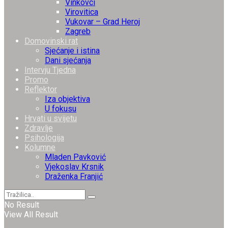
Vinkovci
Virovitica
Vukovar – Grad Heroj
Zagreb
Domovinski rat
Sjećanje i istina
Dani sjećanja
Intervju Tjedna
Promo
Reflektor
Iza objektiva
U fokusu
Hrvati u svijetu
Zdravlje
Psihologija
Kolumne
Mladen Pavković
Vjekoslav Krsnik
Draženka Franjić
No Result
View All Result