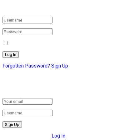
Login to your account below
Remember Me
Forgotten Password?
Sign Up
Create New Account!
Fill the forms below to register
All fields are required.
Log In