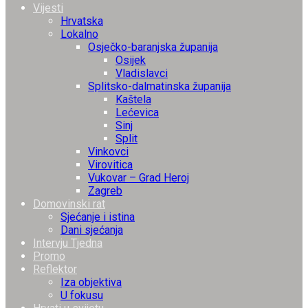
Vijesti
Hrvatska
Lokalno
Osječko-baranjska županija
Osijek
Vladislavci
Splitsko-dalmatinska županija
Kaštela
Lećevica
Sinj
Split
Vinkovci
Virovitica
Vukovar – Grad Heroj
Zagreb
Domovinski rat
Sjećanje i istina
Dani sjećanja
Intervju Tjedna
Promo
Reflektor
Iza objektiva
U fokusu