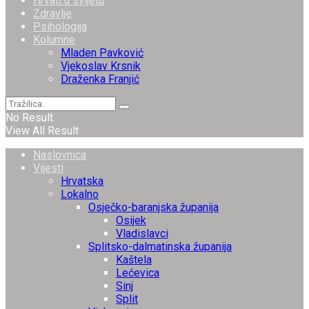
Hrvati u svijetu
Zdravlje
Psihologija
Kolumne
Mladen Pavković
Vjekoslav Krsnik
Draženka Franjić
No Result
View All Result
Naslovnica
Vijesti
Hrvatska
Lokalno
Osječko-baranjska županija
Osijek
Vladislavci
Splitsko-dalmatinska županija
Kaštela
Lećevica
Sinj
Split