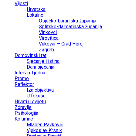
Vijesti
Hrvatska
Lokalno
Osječko-baranjska županija
Splitsko-dalmatinska županija
Vinkovci
Virovitica
Vukovar – Grad Heroj
Zagreb
Domovinski rat
Sjećanje i istina
Dani sjećanja
Intervju Tjedna
Promo
Reflektor
Iza objektiva
U fokusu
Hrvati u svijetu
Zdravlje
Psihologija
Kolumne
Mladen Pavković
Vjekoslav Krsnik