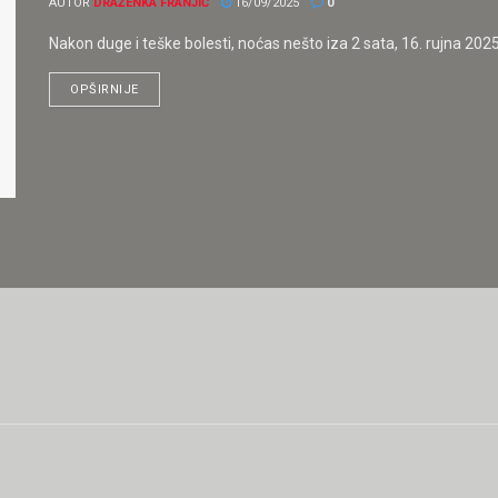
AUTOR
DRAŽENKA FRANJIĆ
16/09/2025
0
Nakon duge i teške bolesti, noćas nešto iza 2 sata, 16. rujna 2025
OPŠIRNIJE