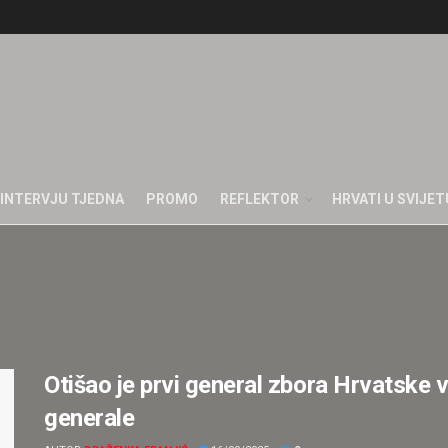
INTERVJU TJEDNA
PROMO
REFLEKTOR
HRVATI U SVIJET
Otišao je prvi general zbora Hrvatske 
generale