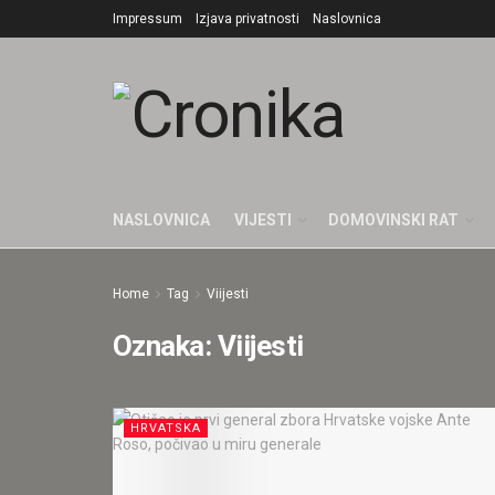
Impressum
Izjava privatnosti
Naslovnica
NASLOVNICA
VIJESTI
DOMOVINSKI RAT
Home
Tag
Viijesti
Oznaka:
Viijesti
HRVATSKA