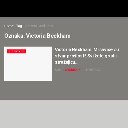
Home
Tag
Victoria Beckham
Oznaka:
Victoria Beckham
Victoria Beckham: Mršavice su
LIFESTYLE
stvar prošlosti! Svi žele grudi i
stražnjicu…
AUTOR
CRONIKA.HR
17/05/2022