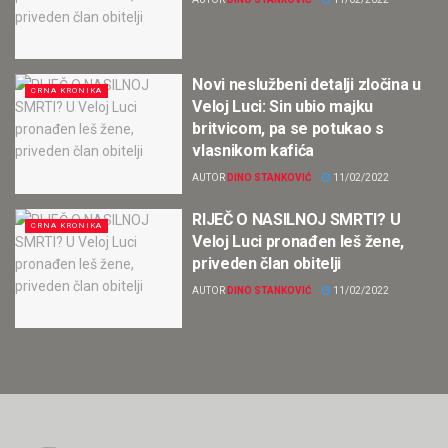
Novi neslužbeni detalji zločina u
CRNA KRONIKA
Veloj Luci: Sin ubio majku
britvicom, pa se potukao s
vlasnikom kafića
AUTOR
DINO STANKOVIĆ
11/02/2022
RIJEČ O NASILNOJ SMRTI? U
CRNA KRONIKA
Veloj Luci pronađen leš žene,
priveden član obitelji
AUTOR
DINO STANKOVIĆ
11/02/2022