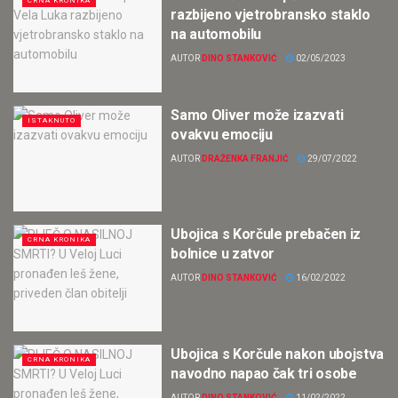
CRNA KRONIKA
razbijeno vjetrobransko staklo
na automobilu
AUTOR
DINO STANKOVIĆ
02/05/2023
Samo Oliver može izazvati
ISTAKNUTO
ovakvu emociju
AUTOR
DRAŽENKA FRANJIĆ
29/07/2022
Ubojica s Korčule prebačen iz
CRNA KRONIKA
bolnice u zatvor
AUTOR
DINO STANKOVIĆ
16/02/2022
Ubojica s Korčule nakon ubojstva
CRNA KRONIKA
navodno napao čak tri osobe
AUTOR
DINO STANKOVIĆ
11/02/2022