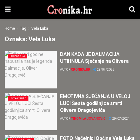
Home
Tag
Vela Luka
Oznaka:
Vela Luka
DAN KADA JE DALMACIJA
HRVATSKA
UTIHNULA Sjećanje na Olivera
AUTOR
CRONIKA.HR
29/07/2025
EMOTIVNA SJEĆANJA U VELOJ
ISTAKNUTO
LUCI Šesta godišnjica smrti
Olivera Dragojevića
AUTOR
TIHOMILA JOVANOVIĆ
29/07/2024
FOTO Načelnici Općine Vela Luka