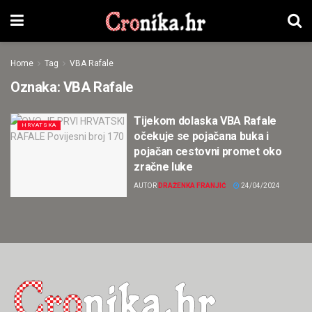
Home
Tag
VBA Rafale
Oznaka:
VBA Rafale
Tijekom dolaska VBA Rafale
HRVATSKA
očekuje se pojačana buka i
pojačan cestovni promet oko
zračne luke
AUTOR
DRAŽENKA FRANJIĆ
24/04/2024