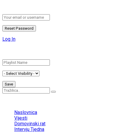
Please enter your username or email address to reset your pa
Log In
Add New Playlist
No Result
View All Result
Naslovnica
Vijesti
Domovinski rat
Intervju Tjedna