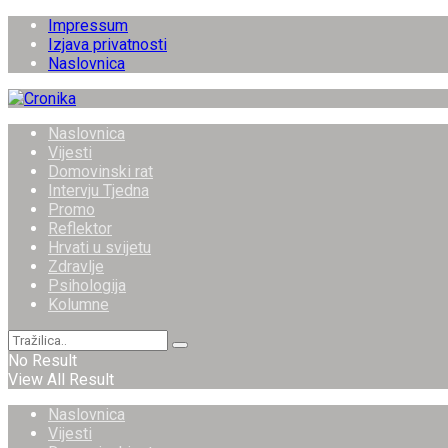
Impressum
Izjava privatnosti
Naslovnica
Naslovnica
Vijesti
Domovinski rat
Intervju Tjedna
Promo
Reflektor
Hrvati u svijetu
Zdravlje
Psihologija
Kolumne
No Result
View All Result
Naslovnica
Vijesti