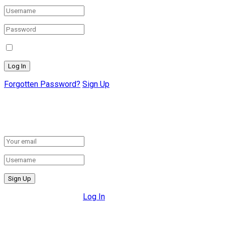
Remember Me
Forgotten Password?
Sign Up
Create New Account!
Fill the forms below to register
All fields are required.
Log In
Retrieve your password