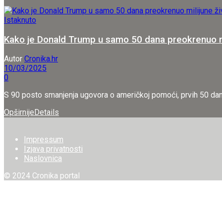
Istaknuto
Kako je Donald Trump u samo 50 dana preokrenuo mi
Autor
Cronika.hr
10/03/2025
0
S 90 posto smanjenja ugovora o američkoj pomoći, prvih 50 dana
Opširnije
Details
Impressum
Izjava privatnosti
Naslovnica
© 2024 Cronika portal
Welcome Back!
Login to your account below