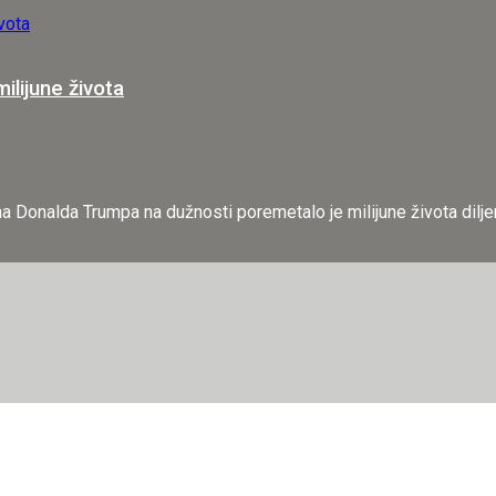
lijune života
 Donalda Trumpa na dužnosti poremetalo je milijune života diljem