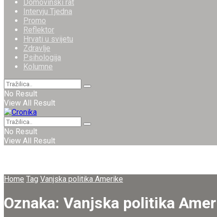
Domovinski rat
Intervju Tjedna
Promo
Reflektor
Hrvati u svijetu
Zdravlje
Psihologija
Kolumne
No Result
View All Result
No Result
View All Result
Home
Tag
Vanjska politika Amerike
Oznaka:
Vanjska politika Amer