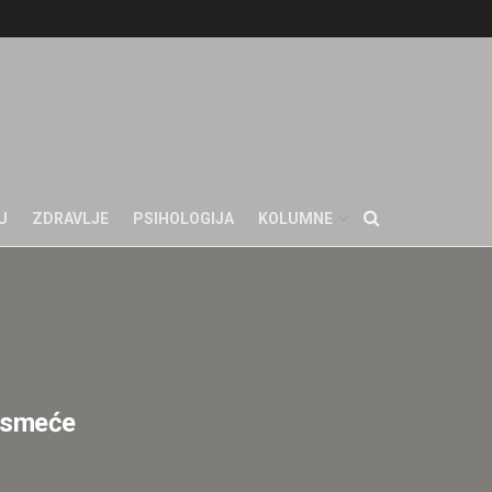
U
ZDRAVLJE
PSIHOLOGIJA
KOLUMNE
 smeće