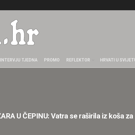
INTERVJU TJEDNA
PROMO
REFLEKTOR
HRVATI U SVIJET
 U ČEPINU: Vatra se raširila iz koša za