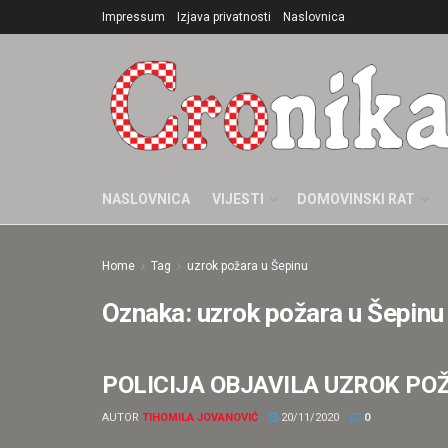
Impressum
Izjava privatnosti
Naslovnica
NASLOVNICA
VIJESTI
DOMOVINSKI RAT
Home
Tag
uzrok požara u Šepinu
Oznaka:
uzrok požara u Šepinu
POLICIJA OBJAVILA UZROK POŽARA
CRNA KRONIKA
AUTOR
TIHOMILA JOVANOVIĆ
20/11/2020
0