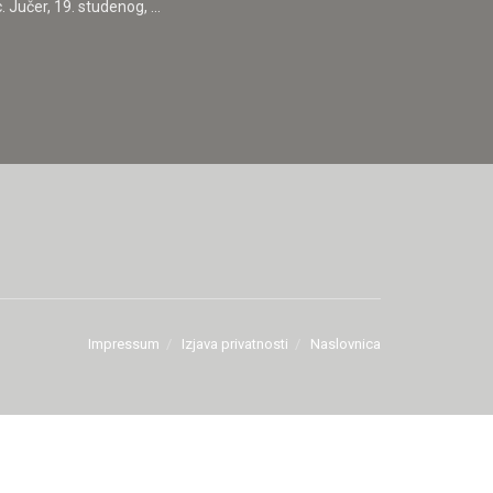
Jučer, 19. studenog, ...
Impressum
Izjava privatnosti
Naslovnica