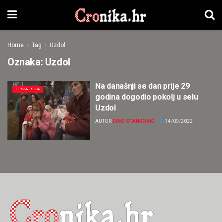
Home
Tag
Uzdol
Oznaka:
Uzdol
Na današnji se dan prije 29
HRVATSKA
godina dogodio pokolj u selu
Uzdol
AUTOR
DINO STANKOVIĆ
14/09/2022